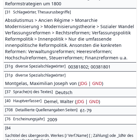
Reformstrategien um 1800
[
31
Schlagwörter, Thesaurusbegriffe
]
Absolutismus > Ancien Régime > Monarchie
Modernisierung > Modernisierungstheorie > Sozialer Wandel
Verfassungsreformen > Rechtsreformen; Verfassungspolitik
Reformpolitik > Innenpolitik > Nur die umfassende
innenpolitische Reformpolitik. Ansonsten die konkreten
Reformen: Verwaltungsreformen; Heeresreformen;
Hochschulreformen, Steuerreformen; Finanzreformen u.a.
[
31g
diverse Spezialschlagwörter
]
00381802; 00381801
[
31p
diverse Spezialschlagwörter
]
Montgelas, Maximilian Joseph von (
JDG
|
GND
)
[
37
Sprache(n) des Textes
]
Deutsch
[
40
Hauptverfasser
]
Demel, Walter (
JDG
|
GND
)
[
708
Detaillierte Quellenangaben Seiten
]
61-79
[
76
Erscheinungsjahr
]
2009
[
84
Sachtitel des übergeordn. Werkes [/ Verf.Name] [ ; Zählung] ode _IdNr des