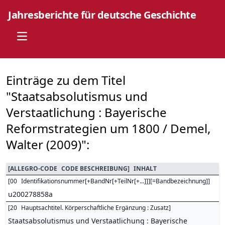
Jahresberichte für deutsche Geschichte
Open main menu
Einträge zu dem Titel
"Staatsabsolutismus und
Verstaatlichung : Bayerische
Reformstrategien um 1800 / Demel,
Walter (2009)":
[
ALLEGRO-CODE
CODE BESCHREIBUNG
]
INHALT
[
00
Identifikationsnummer[+BandNr[+TeilNr[+...]]][=Bandbezeichnung]
]
u200278858a
[
20
Hauptsachtitel. Körperschaftliche Ergänzung : Zusatz
]
Staatsabsolutismus und Verstaatlichung : Bayerische