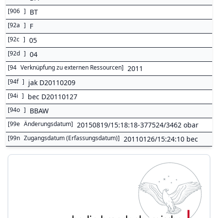
[
906
]
BT
[
92a
]
F
[
92c
]
05
[
92d
]
04
[
94
Verknüpfung zu externen Ressourcen
]
2011
[
94f
]
jak D20110209
[
94i
]
bec D20110127
[
94o
]
BBAW
[
99e
Änderungsdatum
]
20150819/15:18:18-377524/3462 obar
[
99n
Zugangsdatum (Erfassungsdatum)
]
20110126/15:24:10 bec