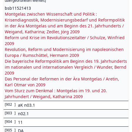
übergeordneten Werkes
]
bsb11521413
Montgelas zwischen Wissenschaft und Politik :
Krisendiagnostik, Modernisierungsbedarf und Reformpolitik
in der Ära Montgelas und am Beginn des 21. Jahrhunderts /
Weigand, Katharina; Zedler, Jörg 2009
Reform und Krise im Revolutionszeitalter / Schulze, Winfried
2009
Revolution, Reform und Modernisierung im napoleonischen
Europa / Rumschöttel, Hermann 2009
Die bayerische Reformpolitik am Beginn des 19. Jahrhunderts
im nationalen und internationalen Vergleich / Wunder, Bernd
2009
Das Personal der Reformen in der Ära Montgelas / Aretin,
Karl Otmar von 2009
Vom Sturz zum Denkmal : Montgelas im 19. und 20.
Jahrhundert / Weigand, Katharina 2009
[
902
]
aK n03.1
[
903
]
n02.1
[
904
]
11
[
905
]
DA