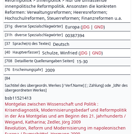
Reformpolitik > Innenpolitik > Nur die umfassende
innenpolitische Reformpolitik. Ansonsten die konkreten
Reformen: Verwaltungsreformen; Heeresreformen;
Hochschulreformen, Steuerreformen; Finanzreformen u.a.
[
31g
diverse Spezialschlagwörter
]
Europa (
JDG
|
GND
)
[
31h
diverse Spezialschlagwörter
]
00387394
[
37
Sprache(n) des Textes
]
Deutsch
[
40
Hauptverfasser
]
Schulze, Winfried (
JDG
|
GND
)
[
708
Detaillierte Quellenangaben Seiten
]
15-30
[
76
Erscheinungsjahr
]
2009
[
84
Sachtitel des übergeordn. Werkes [/ Verf.Name] [ ; Zählung] ode _IdNr des
übergeordneten Werkes
]
bsb11521413
Montgelas zwischen Wissenschaft und Politik :
Krisendiagnostik, Modernisierungsbedarf und Reformpolitik
in der Ära Montgelas und am Beginn des 21. Jahrhunderts /
Weigand, Katharina; Zedler, Jörg 2009
Revolution, Reform und Modernisierung im napoleonischen
Europa / Rumschöttel, Hermann 2009