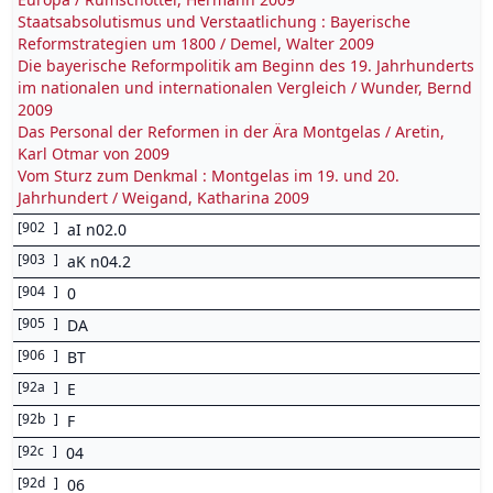
Staatsabsolutismus und Verstaatlichung : Bayerische
Reformstrategien um 1800 / Demel, Walter 2009
Die bayerische Reformpolitik am Beginn des 19. Jahrhunderts
im nationalen und internationalen Vergleich / Wunder, Bernd
2009
Das Personal der Reformen in der Ära Montgelas / Aretin,
Karl Otmar von 2009
Vom Sturz zum Denkmal : Montgelas im 19. und 20.
Jahrhundert / Weigand, Katharina 2009
[
902
]
aI n02.0
[
903
]
aK n04.2
[
904
]
0
[
905
]
DA
[
906
]
BT
[
92a
]
E
[
92b
]
F
[
92c
]
04
[
92d
]
06