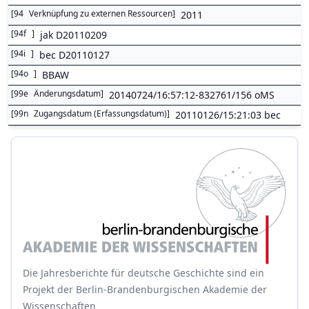
[
94
Verknüpfung zu externen Ressourcen
]
2011
[
94f
]
jak D20110209
[
94i
]
bec D20110127
[
94o
]
BBAW
[
99e
Änderungsdatum
]
20140724/16:57:12-832761/156 oMS
[
99n
Zugangsdatum (Erfassungsdatum)
]
20110126/15:21:03 bec
Die Jahresberichte für deutsche Geschichte sind ein
Projekt der Berlin-Brandenburgischen Akademie der
Wissenschaften