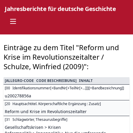
Jahresberichte für deutsche Geschichte
Open main menu
Einträge zu dem Titel "Reform und
Krise im Revolutionszeitalter /
Schulze, Winfried (2009)":
[
ALLEGRO-CODE
CODE BESCHREIBUNG
]
INHALT
[
00
Identifikationsnummer[+BandNr[+TeilNr[+...]]][=Bandbezeichnung]
]
u200278856a
[
20
Hauptsachtitel. Körperschaftliche Ergänzung : Zusatz
]
Reform und Krise im Revolutionszeitalter
[
31
Schlagwörter, Thesaurusbegriffe
]
Gesellschaftskrisen > Krisen