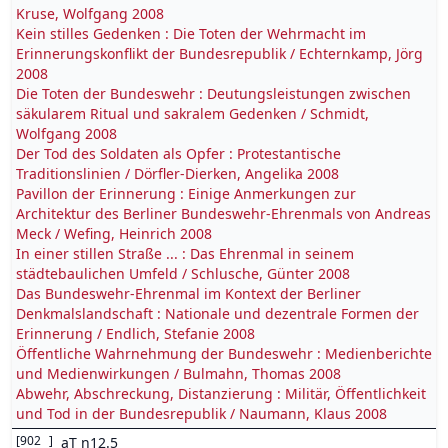
Kruse, Wolfgang 2008
Kein stilles Gedenken : Die Toten der Wehrmacht im
Erinnerungskonflikt der Bundesrepublik / Echternkamp, Jörg
2008
Die Toten der Bundeswehr : Deutungsleistungen zwischen
säkularem Ritual und sakralem Gedenken / Schmidt,
Wolfgang 2008
Der Tod des Soldaten als Opfer : Protestantische
Traditionslinien / Dörfler-Dierken, Angelika 2008
Pavillon der Erinnerung : Einige Anmerkungen zur
Architektur des Berliner Bundeswehr-Ehrenmals von Andreas
Meck / Wefing, Heinrich 2008
In einer stillen Straße ... : Das Ehrenmal in seinem
städtebaulichen Umfeld / Schlusche, Günter 2008
Das Bundeswehr-Ehrenmal im Kontext der Berliner
Denkmalslandschaft : Nationale und dezentrale Formen der
Erinnerung / Endlich, Stefanie 2008
Öffentliche Wahrnehmung der Bundeswehr : Medienberichte
und Medienwirkungen / Bulmahn, Thomas 2008
Abwehr, Abschreckung, Distanzierung : Militär, Öffentlichkeit
und Tod in der Bundesrepublik / Naumann, Klaus 2008
[
902
]
aT n12.5