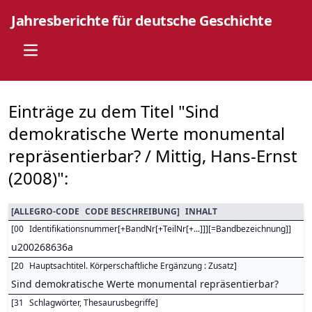
Jahresberichte für deutsche Geschichte
Open main menu
Einträge zu dem Titel "Sind
demokratische Werte monumental
repräsentierbar? / Mittig, Hans-Ernst
(2008)":
[
ALLEGRO-CODE
CODE BESCHREIBUNG
]
INHALT
[
00
Identifikationsnummer[+BandNr[+TeilNr[+...]]][=Bandbezeichnung]
]
u200268636a
[
20
Hauptsachtitel. Körperschaftliche Ergänzung : Zusatz
]
Sind demokratische Werte monumental repräsentierbar?
[
31
Schlagwörter, Thesaurusbegriffe
]