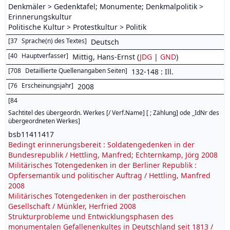
Denkmäler > Gedenktafel; Monumente; Denkmalpolitik >
Erinnerungskultur
Politische Kultur > Protestkultur > Politik
[
37
Sprache(n) des Textes
]
Deutsch
[
40
Hauptverfasser
]
Mittig, Hans-Ernst (
JDG
|
GND
)
[
708
Detaillierte Quellenangaben Seiten
]
132-148 : Ill.
[
76
Erscheinungsjahr
]
2008
[
84
Sachtitel des übergeordn. Werkes [/ Verf.Name] [ ; Zählung] ode _IdNr des
übergeordneten Werkes
]
bsb11411417
Bedingt erinnerungsbereit : Soldatengedenken in der
Bundesrepublik / Hettling, Manfred; Echternkamp, Jörg 2008
Militärisches Totengedenken in der Berliner Republik :
Opfersemantik und politischer Auftrag / Hettling, Manfred
2008
Militärisches Totengedenken in der postheroischen
Gesellschaft / Münkler, Herfried 2008
Strukturprobleme und Entwicklungsphasen des
monumentalen Gefallenenkultes in Deutschland seit 1813 /