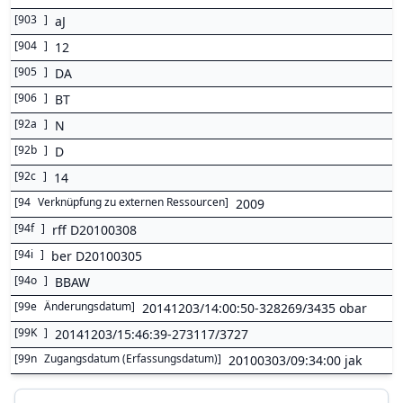
[
903
]
aJ
[
904
]
12
[
905
]
DA
[
906
]
BT
[
92a
]
N
[
92b
]
D
[
92c
]
14
[
94
Verknüpfung zu externen Ressourcen
]
2009
[
94f
]
rff D20100308
[
94i
]
ber D20100305
[
94o
]
BBAW
[
99e
Änderungsdatum
]
20141203/14:00:50-328269/3435 obar
[
99K
]
20141203/15:46:39-273117/3727
[
99n
Zugangsdatum (Erfassungsdatum)
]
20100303/09:34:00 jak