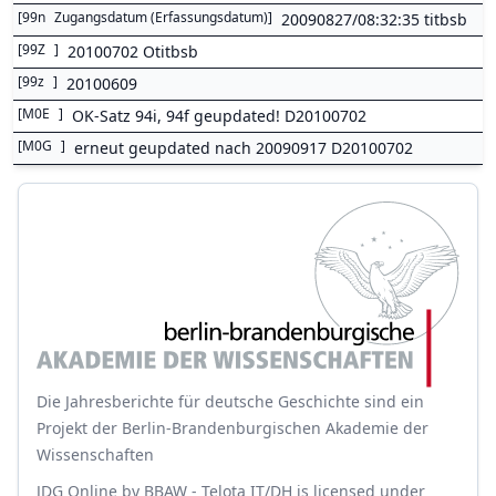
[
99n
Zugangsdatum (Erfassungsdatum)
]
20090827/08:32:35 titbsb
[
99Z
]
20100702 Otitbsb
[
99z
]
20100609
[
M0E
]
OK-Satz 94i, 94f geupdated! D20100702
[
M0G
]
erneut geupdated nach 20090917 D20100702
Die Jahresberichte für deutsche Geschichte sind ein
Projekt der Berlin-Brandenburgischen Akademie der
Wissenschaften
JDG Online
by
BBAW - Telota IT/DH
is licensed under