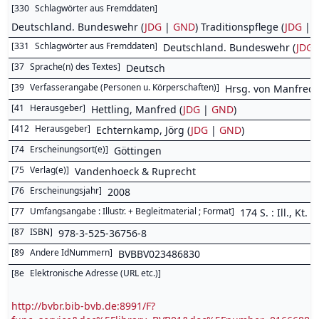
[
330
Schlagwörter aus Fremddaten
]
Deutschland. Bundeswehr (
JDG
|
GND
) Traditionspflege (
JDG
|
[
331
Schlagwörter aus Fremddaten
]
Deutschland. Bundeswehr (
JDG
[
37
Sprache(n) des Textes
]
Deutsch
[
39
Verfasserangabe (Personen u. Körperschaften)
]
Hrsg. von Manfred 
[
41
Herausgeber
]
Hettling, Manfred (
JDG
|
GND
)
[
412
Herausgeber
]
Echternkamp, Jörg (
JDG
|
GND
)
[
74
Erscheinungsort(e)
]
Göttingen
[
75
Verlag(e)
]
Vandenhoeck & Ruprecht
[
76
Erscheinungsjahr
]
2008
[
77
Umfangsangabe : Illustr. + Begleitmaterial ; Format
]
174 S. : Ill., Kt.
[
87
ISBN
]
978-3-525-36756-8
[
89
Andere IdNummern
]
BVBBV023486830
[
8e
Elektronische Adresse (URL etc.)
]
http://bvbr.bib-bvb.de:8991/F?