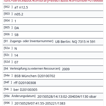
func=service&doc%5Flibrary=BVB01&doc%5Fnumber=0166688
[
902
]
aT n12.5
[
903
]
n05.2
[
904
]
1
[
905
]
DA
[
906
]
SB
[
91
Zugangs- oder Inventarnummer
]
UB Berlin: NQ 7315 H 591
[
92a
]
N
[
92c
]
14
[
92d
]
07
[
94
Verknüpfung zu externen Ressourcen
]
2009
[
94e
]
BSB München D20100702
[
94f
]
rff D20100308
[
94i
]
ber D20100305
[
99e
Änderungsdatum
]
20150528/14:13:02-204034/1130 obar
[
99K
]
20150529/07:41:55-205221/1383