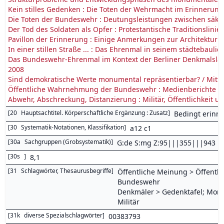
Kein stilles Gedenken : Die Toten der Wehrmacht im Erinnerung
Die Toten der Bundeswehr : Deutungsleistungen zwischen säku
Der Tod des Soldaten als Opfer : Protestantische Traditionslinie
Pavillon der Erinnerung : Einige Anmerkungen zur Architektur
In einer stillen Straße ... : Das Ehrenmal in seinem städtebaul
Das Bundeswehr-Ehrenmal im Kontext der Berliner Denkmalsland
2008
Sind demokratische Werte monumental repräsentierbar? / Mitti
Öffentliche Wahrnehmung der Bundeswehr : Medienberichte 
Abwehr, Abschreckung, Distanzierung : Militär, Öffentlichkeit 
[
20
Hauptsachtitel. Körperschaftliche Ergänzung : Zusatz
]
Bedingt erinn
[
30
Systematik-Notationen, Klassifikation
]
a12 c1
[
30a
Sachgruppen (Grobsystematik)
]
G:de S:mg Z:95|||355|||943
[
30s
]
8,1
[
31
Schlagwörter, Thesaurusbegriffe
]
Öffentliche Meinung > Öffentl
Bundeswehr
Denkmäler > Gedenktafel; Monu
Militär
[
31k
diverse Spezialschlagwörter
]
00383793