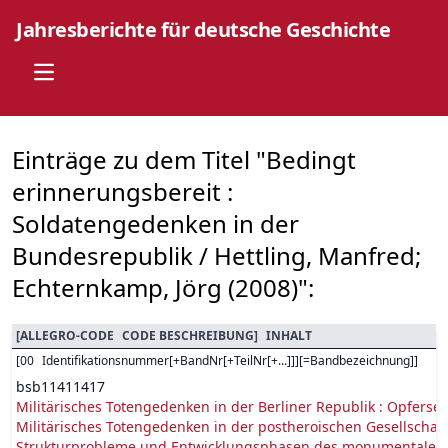
Jahresberichte für deutsche Geschichte
Open main menu
Einträge zu dem Titel "Bedingt
erinnerungsbereit :
Soldatengedenken in der
Bundesrepublik / Hettling, Manfred;
Echternkamp, Jörg (2008)":
[
ALLEGRO-CODE
CODE BESCHREIBUNG
]
INHALT
[
00
Identifikationsnummer[+BandNr[+TeilNr[+...]]][=Bandbezeichnung]
]
bsb11411417
Militärisches Totengedenken in der Berliner Republik : Opfersem
Militärisches Totengedenken in der postheroischen Gesellschaft
Strukturprobleme und Entwicklungsphasen des monumentalen Ge