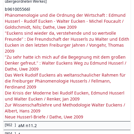
übergeordneten Werkes
]
b961005566l
Phänomenologie und die Ordnung der Wirtschaft : Edmund
Husserl - Rudolf Eucken - Walter Eucken - Michel Foucault /
Goldschmidt, Nils; Dathe, Uwe 2009
"Euckens sind wieder da, verstehende und so wertvolle
Freunde" : Die Freundschaft der Husserls zu Walter und Edith
Eucken in den letzten Freiburger Jahren / Vongehr, Thomas
2009
"Zu sehr hatte ich mich auf die Begegnung mit dem großen
Denker gefreut." : Walter Euckens Weg zu Edmund Husserl /
Dathe, Uwe 2009
Das Werk Rudolf Euckens als weltanschaulicher Rahmen für
die Freiburger Phänomenologie Husserls / Fellmann,
Ferdinand 2009
Die Krisis der Moderne bei Rudolf Eucken, Edmund Husserl
und Walter Eucken / Renker, Jan 2009
Zur Wissenschaftslehre und Methodologie Walter Euckens /
Albert, Hans 2009
Neue Husserl-Briefe / Dathe, Uwe 2009
[
902
]
aM n11.2
[
904
]