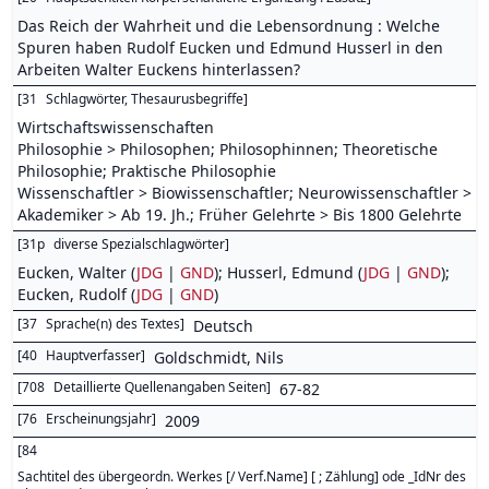
Das Reich der Wahrheit und die Lebensordnung : Welche
Spuren haben Rudolf Eucken und Edmund Husserl in den
Arbeiten Walter Euckens hinterlassen?
[
31
Schlagwörter, Thesaurusbegriffe
]
Wirtschaftswissenschaften
Philosophie > Philosophen; Philosophinnen; Theoretische
Philosophie; Praktische Philosophie
Wissenschaftler > Biowissenschaftler; Neurowissenschaftler >
Akademiker > Ab 19. Jh.; Früher Gelehrte > Bis 1800 Gelehrte
[
31p
diverse Spezialschlagwörter
]
Eucken, Walter (
JDG
|
GND
); Husserl, Edmund (
JDG
|
GND
);
Eucken, Rudolf (
JDG
|
GND
)
[
37
Sprache(n) des Textes
]
Deutsch
[
40
Hauptverfasser
]
Goldschmidt, Nils
[
708
Detaillierte Quellenangaben Seiten
]
67-82
[
76
Erscheinungsjahr
]
2009
[
84
Sachtitel des übergeordn. Werkes [/ Verf.Name] [ ; Zählung] ode _IdNr des