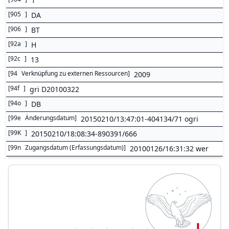
1
[
905
]
DA
[
906
]
BT
[
92a
]
H
[
92c
]
13
[
94
Verknüpfung zu externen Ressourcen
]
2009
[
94f
]
gri D20100322
[
94o
]
DB
[
99e
Änderungsdatum
]
20150210/13:47:01-404134/71 ogri
[
99K
]
20150210/18:08:34-890391/666
[
99n
Zugangsdatum (Erfassungsdatum)
]
20100126/16:31:32 wer