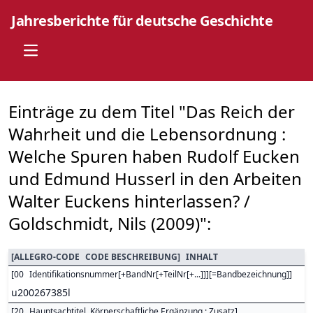
Jahresberichte für deutsche Geschichte
Open main menu
Einträge zu dem Titel "Das Reich der
Wahrheit und die Lebensordnung :
Welche Spuren haben Rudolf Eucken
und Edmund Husserl in den Arbeiten
Walter Euckens hinterlassen? /
Goldschmidt, Nils (2009)":
[
ALLEGRO-CODE
CODE BESCHREIBUNG
]
INHALT
[
00
Identifikationsnummer[+BandNr[+TeilNr[+...]]][=Bandbezeichnung]
]
u200267385l
[
20
Hauptsachtitel. Körperschaftliche Ergänzung : Zusatz
]