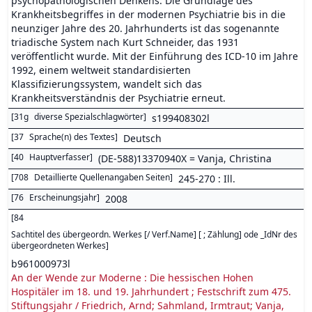
psychopathologischen Denkens. Die Grundlage des
Krankheitsbegriffes in der modernen Psychiatrie bis in die
neunziger Jahre des 20. Jahrhunderts ist das sogenannte
triadische System nach Kurt Schneider, das 1931
veröffentlicht wurde. Mit der Einführung des ICD-10 im Jahre
1992, einem weltweit standardisierten
Klassifizierungssystem, wandelt sich das
Krankheitsverständnis der Psychiatrie erneut.
[
31g
diverse Spezialschlagwörter
]
s199408302l
[
37
Sprache(n) des Textes
]
Deutsch
[
40
Hauptverfasser
]
(DE-588)13370940X = Vanja, Christina
[
708
Detaillierte Quellenangaben Seiten
]
245-270 : Ill.
[
76
Erscheinungsjahr
]
2008
[
84
Sachtitel des übergeordn. Werkes [/ Verf.Name] [ ; Zählung] ode _IdNr des
übergeordneten Werkes
]
b961000973l
An der Wende zur Moderne : Die hessischen Hohen
Hospitäler im 18. und 19. Jahrhundert ; Festschrift zum 475.
Stiftungsjahr / Friedrich, Arnd; Sahmland, Irmtraut; Vanja,