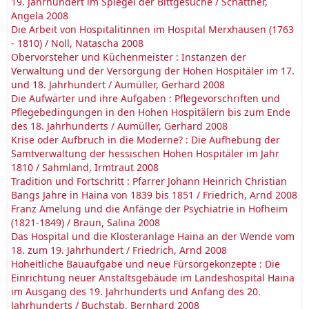
19. Jahrhundert im Spiegel der Bittgesuche / Schattner,
Angela 2008
Die Arbeit von Hospitalitinnen im Hospital Merxhausen (1763
- 1810) / Noll, Natascha 2008
Obervorsteher und Küchenmeister : Instanzen der
Verwaltung und der Versorgung der Hohen Hospitäler im 17.
und 18. Jahrhundert / Aumüller, Gerhard 2008
Die Aufwärter und ihre Aufgaben : Pflegevorschriften und
Pflegebedingungen in den Hohen Hospitälern bis zum Ende
des 18. Jahrhunderts / Aumüller, Gerhard 2008
Krise oder Aufbruch in die Moderne? : Die Aufhebung der
Samtverwaltung der hessischen Hohen Hospitäler im Jahr
1810 / Sahmland, Irmtraut 2008
Tradition und Fortschritt : Pfarrer Johann Heinrich Christian
Bangs Jahre in Haina von 1839 bis 1851 / Friedrich, Arnd 2008
Franz Amelung und die Anfänge der Psychiatrie in Hofheim
(1821-1849) / Braun, Salina 2008
Das Hospital und die Klosteranlage Haina an der Wende vom
18. zum 19. Jahrhundert / Friedrich, Arnd 2008
Hoheitliche Bauaufgabe und neue Fürsorgekonzepte : Die
Einrichtung neuer Anstaltsgebäude im Landeshospital Haina
im Ausgang des 19. Jahrhunderts und Anfang des 20.
Jahrhunderts / Buchstab, Bernhard 2008