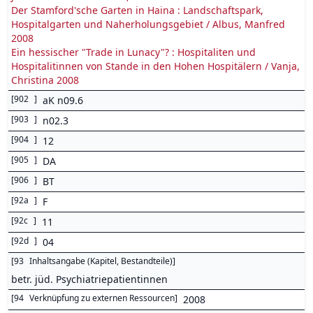
Der Stamford'sche Garten in Haina : Landschaftspark,
Hospitalgarten und Naherholungsgebiet / Albus, Manfred
2008
Ein hessischer "Trade in Lunacy"? : Hospitaliten und
Hospitalitinnen von Stande in den Hohen Hospitälern / Vanja,
Christina 2008
[
902
]
aK n09.6
[
903
]
n02.3
[
904
]
12
[
905
]
DA
[
906
]
BT
[
92a
]
F
[
92c
]
11
[
92d
]
04
[
93
Inhaltsangabe (Kapitel, Bestandteile)
]
betr. jüd. Psychiatriepatientinnen
[
94
Verknüpfung zu externen Ressourcen
]
2008