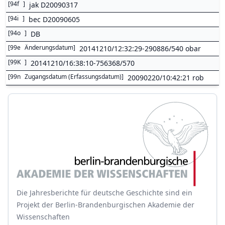
[
94f
]
jak D20090317
[
94i
]
bec D20090605
[
94o
]
DB
[
99e
Änderungsdatum
]
20141210/12:32:29-290886/540 obar
[
99K
]
20141210/16:38:10-756368/570
[
99n
Zugangsdatum (Erfassungsdatum)
]
20090220/10:42:21 rob
Die Jahresberichte für deutsche Geschichte sind ein
Projekt der Berlin-Brandenburgischen Akademie der
Wissenschaften