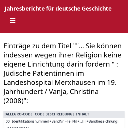
Jahresberichte für deutsche Geschichte
Open main menu
Einträge zu dem Titel ""... Sie können
indessen wegen ihrer Religion keine
eigene Einrichtung darin fordern " :
Jüdische Patientinnen im
Landeshospital Merxhausen im 19.
Jahrhundert / Vanja, Christina
(2008)":
[
ALLEGRO-CODE
CODE BESCHREIBUNG
]
INHALT
[
00
Identifikationsnummer[+BandNr[+TeilNr[+...]]][=Bandbezeichnung]
]