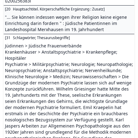
u200256383l
[
20
Hauptsachtitel. Körperschaftliche Ergänzung : Zusatz
]
"... Sie können indessen wegen ihrer Religion keine eigene
Einrichtung darin fordern " : Jüdische Patientinnen im
Landeshospital Merxhausen im 19. Jahrhundert
[
31
Schlagwörter, Thesaurusbegriffe
]
Jüdinnen > Jüdische Frauenverbände
Krankenhäuser > Anstaltspsychiatrie > Krankenpflege;
Hospitäler
Psychiatrie > Militärpsychiatrie; Neurologie; Neuropathologie;
Neuropsychiatrie; Anstaltspsychiatrie; Nervenheilkunde;
Klinische Neurologie > Medizin; Neurowissenschaften > Die
Grundzüge der modernen Psychiatrie lassen sich auf wenige
Konzepte zurückführen. Wilhelm Griesinger hatte Mitte des
19. Jahrhunderts mit der These, seelische Erkrankungen
seien Erkrankungen des Gehirns, die wichtigste Grundlage
der modernen Psychiatrie formuliert. Emil Kraepelin hat
erstmals in der Geschichte der Psychiatrie ein brauchbares
nosologisches Bezugssystem zur Verfügung gestellt. Karl
Jaspers Arbeiten zur Allgemeinen Psychopathologie aus den
1920er Jahren sind grundlegend für die Methodik modernen