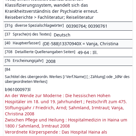
Klassifizierungssystem, wandelt sich das
Krankheitsverständnis der Psychiatrie erneut.
Reiseberichte > Fachliteratur; Reiseliteratur
[
31g
diverse Spezialschlagwörter
]
00390764; 00390761
[
37
Sprache(n) des Textes
]
Deutsch
[
40
Hauptverfasser
]
(DE-588)13370940X = Vanja, Christina
[
708
Detaillierte Quellenangaben Seiten
]
49-64 : Ill.
[
76
Erscheinungsjahr
]
2008
[
84
Sachtitel des übergeordn. Werkes [/ Verf.Name] [ ; Zählung] ode _IdNr des
übergeordneten Werkes
]
b961000973l
An der Wende zur Moderne : Die hessischen Hohen
Hospitäler im 18. und 19. Jahrhundert ; Festschrift zum 475.
Stiftungsjahr / Friedrich, Arnd; Sahmland, Irmtraut; Vanja,
Christina 2008
Zwischen Pflege und Heilung : Hospitalmedizin in Haina um
1800 / Sahmland, Irmtraut 2008
Verordnete Körperspende : Das Hospital Haina als