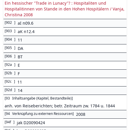
Ein hessischer "Trade in Lunacy"? : Hospitaliten und
Hospitalitinnen von Stande in den Hohen Hospitälern / Vanja,
Christina 2008
[
902
]
aI n09.6
[
903
]
aK n12.4
[
904
]
11
[
905
]
DA
[
906
]
BT
[
92a
]
E
[
92b
]
F
[
92c
]
11
[
92d
]
14
[
93
Inhaltsangabe (Kapitel, Bestandteile)
]
anh. von Reiseberichten; betr. Zeitraum zw. 1784 u. 1844
[
94
Verknüpfung zu externen Ressourcen
]
2008
[
94f
]
jak D20090424