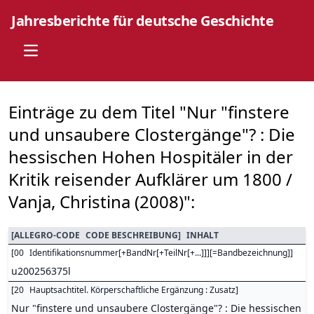
Jahresberichte für deutsche Geschichte
Open main menu
Einträge zu dem Titel "Nur "finstere
und unsaubere Clostergänge"? : Die
hessischen Hohen Hospitäler in der
Kritik reisender Aufklärer um 1800 /
Vanja, Christina (2008)":
[
ALLEGRO-CODE
CODE BESCHREIBUNG
]
INHALT
[
00
Identifikationsnummer[+BandNr[+TeilNr[+...]]][=Bandbezeichnung]
]
u200256375l
[
20
Hauptsachtitel. Körperschaftliche Ergänzung : Zusatz
]
Nur "finstere und unsaubere Clostergänge"? : Die hessischen