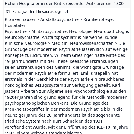
Hohen Hospitäler in der Kritik reisender Aufklärer um 1800
[
31
Schlagwörter, Thesaurusbegriffe
]
Krankenhäuser > Anstaltspsychiatrie > Krankenpflege;
Hospitäler
Psychiatrie > Militärpsychiatrie; Neurologie; Neuropathologie;
Neuropsychiatrie; Anstaltspsychiatrie; Nervenheilkunde;
Klinische Neurologie > Medizin; Neurowissenschaften > Die
Grundzüge der modernen Psychiatrie lassen sich auf wenige
Konzepte zurückführen. Wilhelm Griesinger hatte Mitte des
19. Jahrhunderts mit der These, seelische Erkrankungen
seien Erkrankungen des Gehirns, die wichtigste Grundlage
der modernen Psychiatrie formuliert. Emil Kraepelin hat
erstmals in der Geschichte der Psychiatrie ein brauchbares
nosologisches Bezugssystem zur Verfügung gestellt. Karl
Jaspers Arbeiten zur Allgemeinen Psychopathologie aus den
1920er Jahren sind grundlegend für die Methodik modernen
psychopathologischen Denkens. Die Grundlage des
Krankheitsbegriffes in der modernen Psychiatrie bis in die
neunziger Jahre des 20. Jahrhunderts ist das sogenannte
triadische System nach Kurt Schneider, das 1931
veröffentlicht wurde. Mit der Einführung des ICD-10 im Jahre
1992, einem weltweit standardisierten