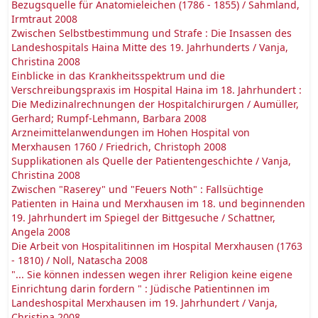
Bezugsquelle für Anatomieleichen (1786 - 1855) / Sahmland,
Irmtraut 2008
Zwischen Selbstbestimmung und Strafe : Die Insassen des
Landeshospitals Haina Mitte des 19. Jahrhunderts / Vanja,
Christina 2008
Einblicke in das Krankheitsspektrum und die
Verschreibungspraxis im Hospital Haina im 18. Jahrhundert :
Die Medizinalrechnungen der Hospitalchirurgen / Aumüller,
Gerhard; Rumpf-Lehmann, Barbara 2008
Arzneimittelanwendungen im Hohen Hospital von
Merxhausen 1760 / Friedrich, Christoph 2008
Supplikationen als Quelle der Patientengeschichte / Vanja,
Christina 2008
Zwischen "Raserey" und "Feuers Noth" : Fallsüchtige
Patienten in Haina und Merxhausen im 18. und beginnenden
19. Jahrhundert im Spiegel der Bittgesuche / Schattner,
Angela 2008
Die Arbeit von Hospitalitinnen im Hospital Merxhausen (1763
- 1810) / Noll, Natascha 2008
"... Sie können indessen wegen ihrer Religion keine eigene
Einrichtung darin fordern " : Jüdische Patientinnen im
Landeshospital Merxhausen im 19. Jahrhundert / Vanja,
Christina 2008