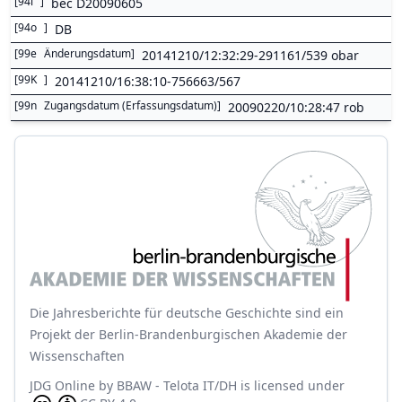
[
94i
]
bec D20090605
[
94o
]
DB
[
99e
Änderungsdatum
]
20141210/12:32:29-291161/539 obar
[
99K
]
20141210/16:38:10-756663/567
[
99n
Zugangsdatum (Erfassungsdatum)
]
20090220/10:28:47 rob
Die Jahresberichte für deutsche Geschichte sind ein
Projekt der Berlin-Brandenburgischen Akademie der
Wissenschaften
JDG Online
by
BBAW - Telota IT/DH
is licensed under