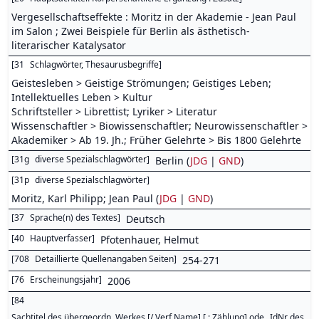
Vergesellschaftseffekte : Moritz in der Akademie - Jean Paul
im Salon ; Zwei Beispiele für Berlin als ästhetisch-
literarischer Katalysator
[
31
Schlagwörter, Thesaurusbegriffe
]
Geistesleben > Geistige Strömungen; Geistiges Leben;
Intellektuelles Leben > Kultur
Schriftsteller > Librettist; Lyriker > Literatur
Wissenschaftler > Biowissenschaftler; Neurowissenschaftler >
Akademiker > Ab 19. Jh.; Früher Gelehrte > Bis 1800 Gelehrte
[
31g
diverse Spezialschlagwörter
]
Berlin (
JDG
|
GND
)
[
31p
diverse Spezialschlagwörter
]
Moritz, Karl Philipp; Jean Paul (
JDG
|
GND
)
[
37
Sprache(n) des Textes
]
Deutsch
[
40
Hauptverfasser
]
Pfotenhauer, Helmut
[
708
Detaillierte Quellenangaben Seiten
]
254-271
[
76
Erscheinungsjahr
]
2006
[
84
Sachtitel des übergeordn. Werkes [/ Verf.Name] [ ; Zählung] ode _IdNr des