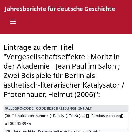
Jahresberichte für deutsche Geschichte
Open main menu
Einträge zu dem Titel
"Vergesellschaftseffekte : Moritz in
der Akademie - Jean Paul im Salon ;
Zwei Beispiele für Berlin als
ästhetisch-literarischer Katalysator /
Pfotenhauer, Helmut (2006)":
[
ALLEGRO-CODE
CODE BESCHREIBUNG
]
INHALT
[
00
Identifikationsnummer[+BandNr[+TeilNr[+...]]][=Bandbezeichnung]
]
u200233897a
[
20
Hauptsachtitel. Körperschaftliche Ergänzung : Zusatz
]