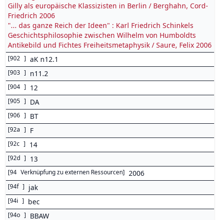
Gilly als europäische Klassizisten in Berlin / Berghahn, Cord-
Friedrich 2006
"... das ganze Reich der Ideen" : Karl Friedrich Schinkels
Geschichtsphilosophie zwischen Wilhelm von Humboldts
Antikebild und Fichtes Freiheitsmetaphysik / Saure, Felix 2006
[
902
]
aK n12.1
[
903
]
n11.2
[
904
]
12
[
905
]
DA
[
906
]
BT
[
92a
]
F
[
92c
]
14
[
92d
]
13
[
94
Verknüpfung zu externen Ressourcen
]
2006
[
94f
]
jak
[
94i
]
bec
[
94o
]
BBAW