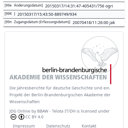
[
99e
Änderungsdatum
]
20150317/14:31:47-405431/756 ogri
[
99K
]
20150317/15:43:50-889749/934
[
99n
Zugangsdatum (Erfassungsdatum)
]
20070418/11:26:00 jak
Die Jahresberichte für deutsche Geschichte sind ein
Projekt der Berlin-Brandenburgischen Akademie der
Wissenschaften
JDG Online
by
BBAW - Telota IT/DH
is licensed under
CC BY 4.0
Impressum
Datenschutz
Kontakt