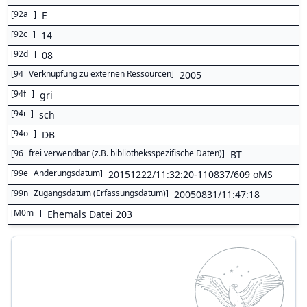
[
92a
]
E
[
92c
]
14
[
92d
]
08
[
94
Verknüpfung zu externen Ressourcen
]
2005
[
94f
]
gri
[
94i
]
sch
[
94o
]
DB
[
96
frei verwendbar (z.B. bibliotheksspezifische Daten)
]
BT
[
99e
Änderungsdatum
]
20151222/11:32:20-110837/609 oMS
[
99n
Zugangsdatum (Erfassungsdatum)
]
20050831/11:47:18
[
M0m
]
Ehemals Datei 203