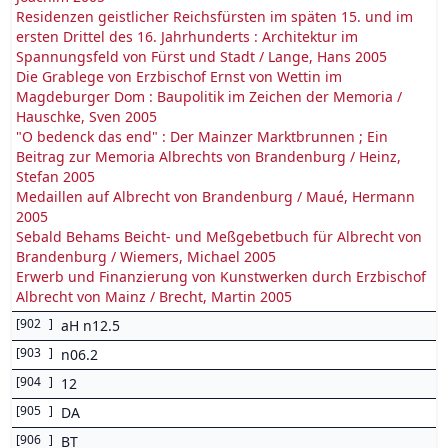
Residenzen geistlicher Reichsfürsten im späten 15. und im
ersten Drittel des 16. Jahrhunderts : Architektur im
Spannungsfeld von Fürst und Stadt / Lange, Hans 2005
Die Grablege von Erzbischof Ernst von Wettin im
Magdeburger Dom : Baupolitik im Zeichen der Memoria /
Hauschke, Sven 2005
"O bedenck das end" : Der Mainzer Marktbrunnen ; Ein
Beitrag zur Memoria Albrechts von Brandenburg / Heinz,
Stefan 2005
Medaillen auf Albrecht von Brandenburg / Maué, Hermann
2005
Sebald Behams Beicht- und Meßgebetbuch für Albrecht von
Brandenburg / Wiemers, Michael 2005
Erwerb und Finanzierung von Kunstwerken durch Erzbischof
Albrecht von Mainz / Brecht, Martin 2005
[
902
]
aH n12.5
[
903
]
n06.2
[
904
]
12
[
905
]
DA
[
906
]
BT