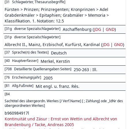
[
31
Schlagwörter, Thesaurusbegriffe
]
Fürsten > Prinzen; Prinzregenten; Kronprinzen > Adel
Grabdenkmäler > Epitaphien; Grabmäler > Memoria >
Klassifikation. 1. Notation: 12.5
[
31g
diverse Spezialschlagwörter
]
Aschaffenburg (
JDG
|
GND
)
[
31p
diverse Spezialschlagwörter
]
Albrecht II., Mainz, Erzbischof, Kurfürst, Kardinal (
JDG
|
GND
)
[
37
Sprache(n) des Textes
]
Deutsch
[
40
Hauptverfasser
]
Merkel, Kerstin
[
708
Detaillierte Quellenangaben Seiten
]
250-263 : Ill.
[
76
Erscheinungsjahr
]
2005
[
81
Allg.Fußnote
]
Mit engl. u. franz. Rés.
[
84
Sachtitel des übergeordn. Werkes [/ Verf.Name] [ ; Zählung] ode _IdNr des
übergeordneten Werkes
]
b960984917l
Kontinuität und Zäsur : Ernst von Wettin und Albrecht von
Brandenburg / Tacke, Andreas 2005