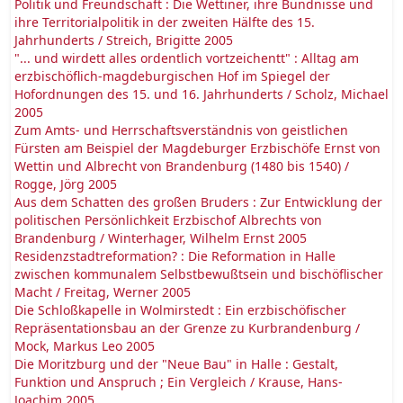
Politik und Freundschaft : Die Wettiner, ihre Bündnisse und
ihre Territorialpolitik in der zweiten Hälfte des 15.
Jahrhunderts / Streich, Brigitte 2005
"... und wirdett alles ordentlich vortzeichentt" : Alltag am
erzbischöflich-magdeburgischen Hof im Spiegel der
Hofordnungen des 15. und 16. Jahrhunderts / Scholz, Michael
2005
Zum Amts- und Herrschaftsverständnis von geistlichen
Fürsten am Beispiel der Magdeburger Erzbischöfe Ernst von
Wettin und Albrecht von Brandenburg (1480 bis 1540) /
Rogge, Jörg 2005
Aus dem Schatten des großen Bruders : Zur Entwicklung der
politischen Persönlichkeit Erzbischof Albrechts von
Brandenburg / Winterhager, Wilhelm Ernst 2005
Residenzstadtreformation? : Die Reformation in Halle
zwischen kommunalem Selbstbewußtsein und bischöflischer
Macht / Freitag, Werner 2005
Die Schloßkapelle in Wolmirstedt : Ein erzbischöfischer
Repräsentationsbau an der Grenze zu Kurbrandenburg /
Mock, Markus Leo 2005
Die Moritzburg und der "Neue Bau" in Halle : Gestalt,
Funktion und Anspruch ; Ein Vergleich / Krause, Hans-
Joachim 2005