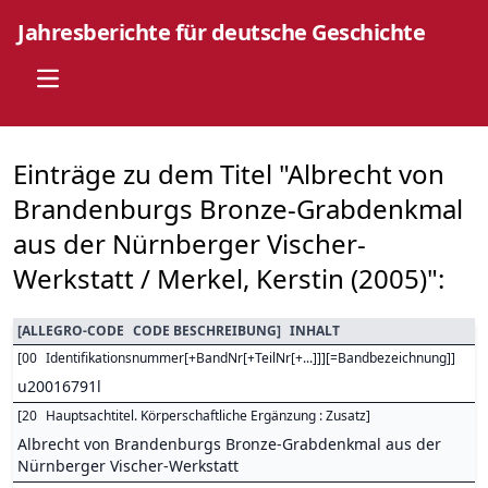
Jahresberichte für deutsche Geschichte
Open main menu
Einträge zu dem Titel "Albrecht von
Brandenburgs Bronze-Grabdenkmal
aus der Nürnberger Vischer-
Werkstatt / Merkel, Kerstin (2005)":
[
ALLEGRO-CODE
CODE BESCHREIBUNG
]
INHALT
[
00
Identifikationsnummer[+BandNr[+TeilNr[+...]]][=Bandbezeichnung]
]
u20016791l
[
20
Hauptsachtitel. Körperschaftliche Ergänzung : Zusatz
]
Albrecht von Brandenburgs Bronze-Grabdenkmal aus der
Nürnberger Vischer-Werkstatt