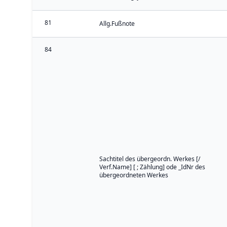
81
Allg.Fußnote
84
Sachtitel des übergeordn. Werkes [/
Verf.Name] [ ; Zählung] ode _IdNr des
übergeordneten Werkes