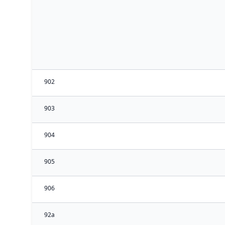
902
903
904
905
906
92a