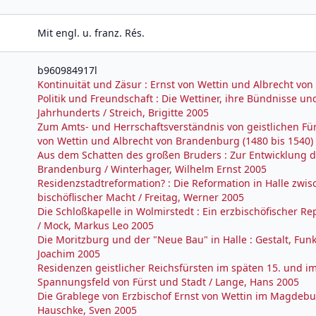
Mit engl. u. franz. Rés.
b960984917l
Kontinuität und Zäsur : Ernst von Wettin und Albrecht vo
Politik und Freundschaft : Die Wettiner, ihre Bündnisse und 
Jahrhunderts / Streich, Brigitte 2005
Zum Amts- und Herrschaftsverständnis von geistlichen Fü
von Wettin und Albrecht von Brandenburg (1480 bis 1540) 
Aus dem Schatten des großen Bruders : Zur Entwicklung der
Brandenburg / Winterhager, Wilhelm Ernst 2005
Residenzstadtreformation? : Die Reformation in Halle z
bischöflischer Macht / Freitag, Werner 2005
Die Schloßkapelle in Wolmirstedt : Ein erzbischöfischer
/ Mock, Markus Leo 2005
Die Moritzburg und der "Neue Bau" in Halle : Gestalt, Fun
Joachim 2005
Residenzen geistlicher Reichsfürsten im späten 15. und im 
Spannungsfeld von Fürst und Stadt / Lange, Hans 2005
Die Grablege von Erzbischof Ernst von Wettin im Magdebu
Hauschke, Sven 2005