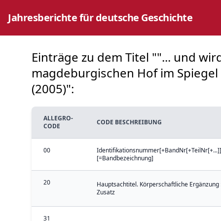
Jahresberichte für deutsche Geschichte
Einträge zu dem Titel ""... und wir
magdeburgischen Hof im Spiegel d
(2005)":
ALLEGRO-
CODE BESCHREIBUNG
CODE
00
Identifikationsnummer[+BandNr[+TeilNr[+...]]
[=Bandbezeichnung]
20
Hauptsachtitel. Körperschaftliche Ergänzung 
Zusatz
31