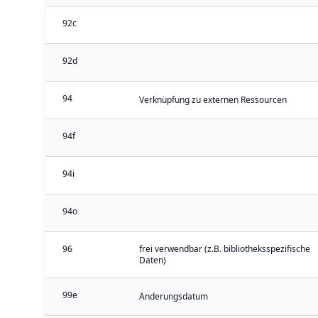
92c
92d
94
Verknüpfung zu externen Ressourcen
94f
94i
94o
96
frei verwendbar (z.B. bibliotheksspezifische
Daten)
99e
Änderungsdatum