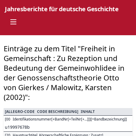
Jahresberichte für deutsche Geschichte
Open main menu
Einträge zu dem Titel "Freiheit in
Gemeinschaft : Zu Rezeption und
Bedeutung der Gemeinwohlidee in
der Genossenschaftstheorie Otto
von Gierkes / Malowitz, Karsten
(2002)":
[
ALLEGRO-CODE
CODE BESCHREIBUNG
]
INHALT
[
00
Identifikationsnummer[+BandNr[+TeilNr[+...]]][=Bandbezeichnung]
]
u19997678b
[
20
Hauptsachtitel. Körperschaftliche Ergänzung : Zusatz
]