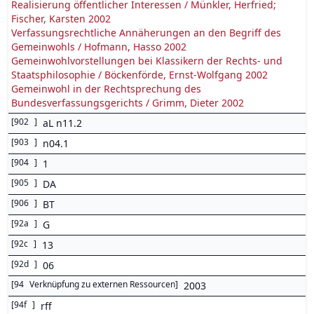
Realisierung öffentlicher Interessen / Münkler, Herfried;
Fischer, Karsten 2002
Verfassungsrechtliche Annäherungen an den Begriff des
Gemeinwohls / Hofmann, Hasso 2002
Gemeinwohlvorstellungen bei Klassikern der Rechts- und
Staatsphilosophie / Böckenförde, Ernst-Wolfgang 2002
Gemeinwohl in der Rechtsprechung des
Bundesverfassungsgerichts / Grimm, Dieter 2002
[
902
]
aL n11.2
[
903
]
n04.1
[
904
]
1
[
905
]
DA
[
906
]
BT
[
92a
]
G
[
92c
]
13
[
92d
]
06
[
94
Verknüpfung zu externen Ressourcen
]
2003
[
94f
]
rff