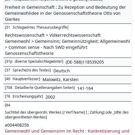
Freiheit in Gemeinschaft : Zu Rezeption und Bedeutung der
Gemeinwohlidee in der Genossenschaftstheorie Otto von
Gierkes
[
31
Schlagwörter, Thesaurusbegriffe
]
Rechtswissenschaft > Völkerrechtswissenschaft
Gemeinwohl > Gemeinsinn; Gemeinnützigkeit; Allgemeinwohl
> Common sense - Nach SWD eingeführt
Genossenschaftstheorie
[
31p
diverse Spezialschlagwörter
]
(DE-588)118539205
[
37
Sprache(n) des Textes
]
Deutsch
[
40
Hauptverfasser
]
Malowitz, Karsten
[
708
Detaillierte Quellenangaben Seiten
]
141-164
[
76
Erscheinungsjahr
]
2002
[
84
Sachtitel des übergeordn. Werkes [/ Verf.Name] [ ; Zählung] ode _IdNr des
übergeordneten Werkes
]
a00440825b
Gemeinwohl und Gemeinsinn im Recht : Konkretisierung und