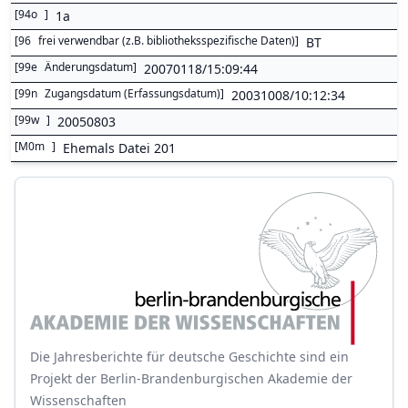
[
94o
]
1a
[
96
frei verwendbar (z.B. bibliotheksspezifische Daten)
]
BT
[
99e
Änderungsdatum
]
20070118/15:09:44
[
99n
Zugangsdatum (Erfassungsdatum)
]
20031008/10:12:34
[
99w
]
20050803
[
M0m
]
Ehemals Datei 201
Die Jahresberichte für deutsche Geschichte sind ein
Projekt der Berlin-Brandenburgischen Akademie der
Wissenschaften