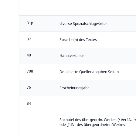
31p
diverse Spezialschlagwörter
37
Sprache(n) des Textes
40
Hauptverfasser
708
Detaillierte Quellenangaben Seiten
76
Erscheinungsjahr
84
Sachtitel des übergeordn. Werkes [/ Verf.Nam
ode _IdNr des übergeordneten Werkes