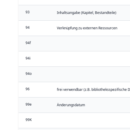
93
Inhaltsangabe (Kapitel, Bestandteile)
94
Verknüpfung zu externen Ressourcen
94f
94i
94o
96
frei verwendbar (z.B. bibliotheksspezifische 
99e
Änderungsdatum
99K