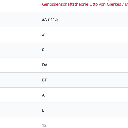
Genossenschaftstheorie Otto von Gierkes / M
aA n11.2
aI
0
DA
BT
A
E
13