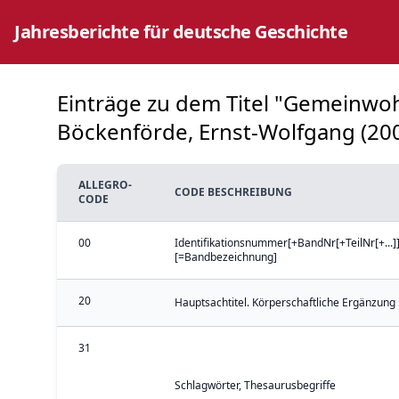
Jahresberichte für deutsche Geschichte
Einträge zu dem Titel "Gemeinwoh
Böckenförde, Ernst-Wolfgang (200
ALLEGRO-
CODE BESCHREIBUNG
CODE
00
Identifikationsnummer[+BandNr[+TeilNr[+...]]
[=Bandbezeichnung]
20
Hauptsachtitel. Körperschaftliche Ergänzung 
31
Schlagwörter, Thesaurusbegriffe