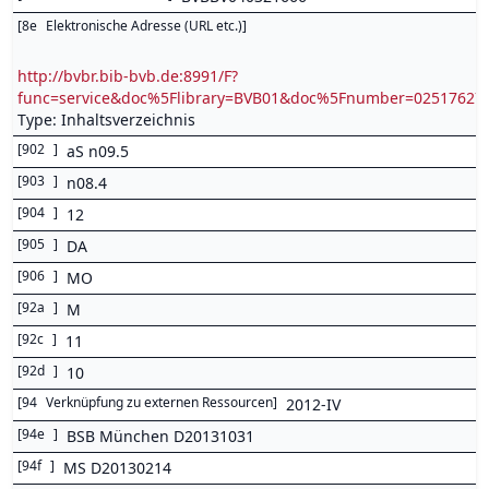
[
8e
Elektronische Adresse (URL etc.)
]
http://bvbr.bib-bvb.de:8991/F?
func=service&doc%5Flibrary=BVB01&doc%5Fnumber=0251762
Type: Inhaltsverzeichnis
[
902
]
aS n09.5
[
903
]
n08.4
[
904
]
12
[
905
]
DA
[
906
]
MO
[
92a
]
M
[
92c
]
11
[
92d
]
10
[
94
Verknüpfung zu externen Ressourcen
]
2012-IV
[
94e
]
BSB München D20131031
[
94f
]
MS D20130214