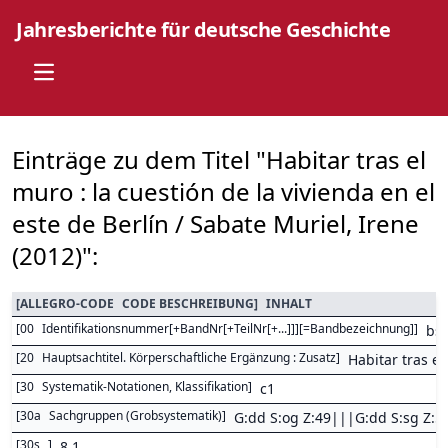
Jahresberichte für deutsche Geschichte
Open main menu
Einträge zu dem Titel "Habitar tras el
muro : la cuestión de la vivienda en el
este de Berlín / Sabate Muriel, Irene
(2012)":
[
ALLEGRO-CODE
CODE BESCHREIBUNG
]
INHALT
[
00
Identifikationsnummer[+BandNr[+TeilNr[+...]]][=Bandbezeichnung]
]
bs
[
20
Hauptsachtitel. Körperschaftliche Ergänzung : Zusatz
]
Habitar tras el
[
30
Systematik-Notationen, Klassifikation
]
c1
[
30a
Sachgruppen (Grobsystematik)
]
G:dd S:og Z:49|||G:dd S:sg Z:5
[
30s
]
8,1