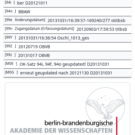
[
94i
]
ber D20121011
[
94o
]
BBAW
[
99e
Änderungsdatum
]
20131031/16:39:57-169240/277 otitbsb
[
99n
Zugangsdatum (Erfassungsdatum)
]
20120903/17:59:53 titbsb
[
99Y
]
20131031/16:36:54 Oschl_1013_ges
[
99Z
]
20120719 OBVB
[
99z
]
20131017 OBVB
[
M0E
]
OK-Satz 94i, 94f, 94o geupdated! D20131031
[
M0G
]
erneut geupdated nach 20121130 D20131031