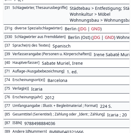
[
31
Schlagwörter, Thesaurusbegriffe
]
Städtebau > Entfestigung; Städt
Wohnkultur > Möbel
Wohnungsbau > Wohnungsbaupol
[
31g
diverse Spezialschlagwörter
]
Berlin (
JDG
|
GND
)
[
330
Schlagwörter aus Fremddaten
]
Berlin (Ost) (
JDG
|
GND
) Wohnen
[
37
Sprache(n) des Textes
]
Spanisch
[
39
Verfasserangabe (Personen u. Körperschaften)
]
Irene Sabaté Murie
[
40
Hauptverfasser
]
Sabate Muriel, Irene
[
71
Auflage-/Ausgabebezeichnung
]
1. ed.
[
74
Erscheinungsort(e)
]
Barcelona
[
75
Verlag(e)
]
Icaria
[
76
Erscheinungsjahr
]
2012
[
77
Umfangsangabe : Illustr. + Begleitmaterial ; Format
]
224 S.
[
85
Gesamttitel (Serientitel) ; Zählung oder _Ident ; Zählung
]
Icaria ; 20
[
87
ISBN
]
9788498884036
[
89
Andere IdNummern
]
BVBBV040321666