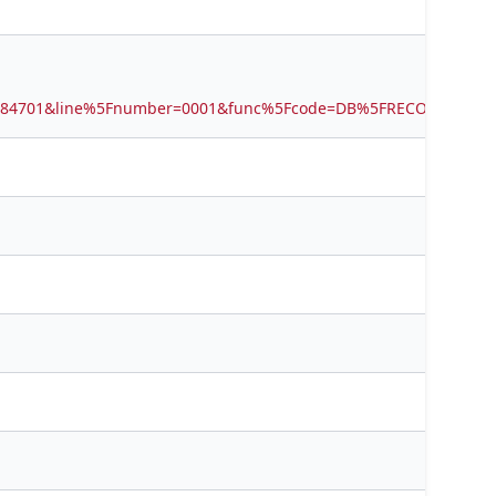
4184701&line%5Fnumber=0001&func%5Fcode=DB%5FRECORDS&ser