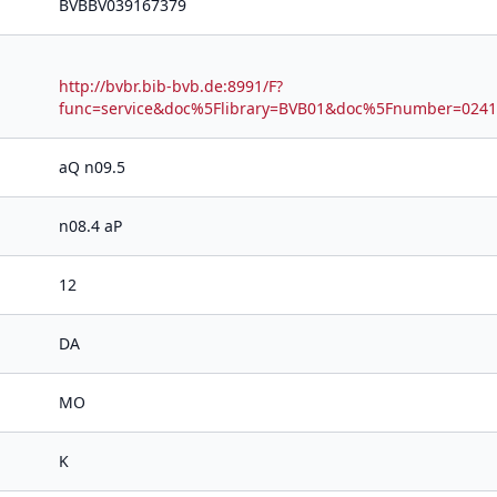
BVBBV039167379
http://bvbr.bib-bvb.de:8991/F?
func=service&doc%5Flibrary=BVB01&doc%5Fnumber=02
aQ n09.5
n08.4 aP
12
DA
MO
K