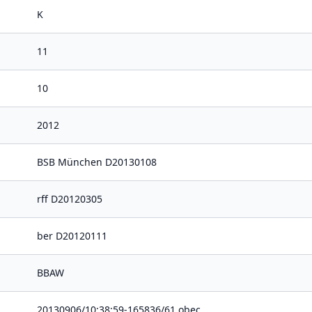
K
11
10
2012
BSB München D20130108
rff D20120305
ber D20120111
BBAW
20130906/10:38:59-165836/61 obec