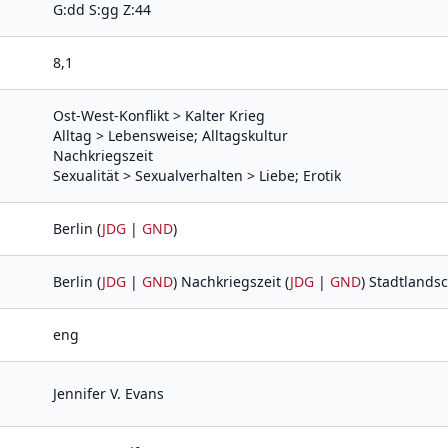
G:dd S:gg Z:44
8,1
Ost-West-Konflikt > Kalter Krieg
Alltag > Lebensweise; Alltagskultur
Nachkriegszeit
Sexualität > Sexualverhalten > Liebe; Erotik
Berlin (
JDG
|
GND
)
Berlin (
JDG
|
GND
) Nachkriegszeit (
JDG
|
GND
) Stadtlandsc
eng
Jennifer V. Evans