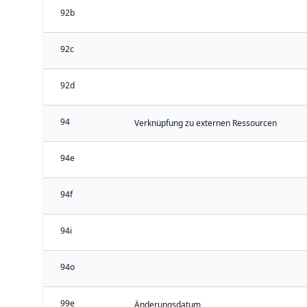
92b
92c
92d
94
Verknüpfung zu externen Ressourcen
94e
94f
94i
94o
99e
Änderungsdatum