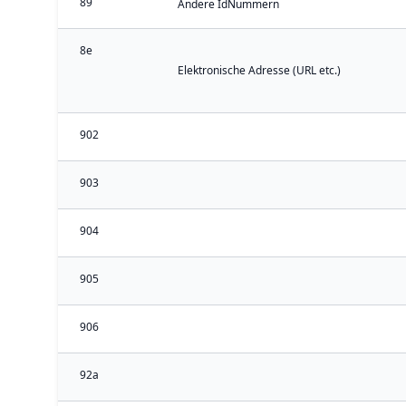
89
Andere IdNummern
8e
Elektronische Adresse (URL etc.)
902
903
904
905
906
92a