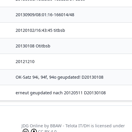
20130909/08:01:16-166014/48
20120102/16:43:45 titbsb
20130108 Otitbsb
20121210
OK-Satz 94i, 94f, 94o geupdated! D20130108
erneut geupdated nach 20120511 D20130108
JDG Online
by
BBAW - Telota IT/DH
is licensed under
CC BY 4.0