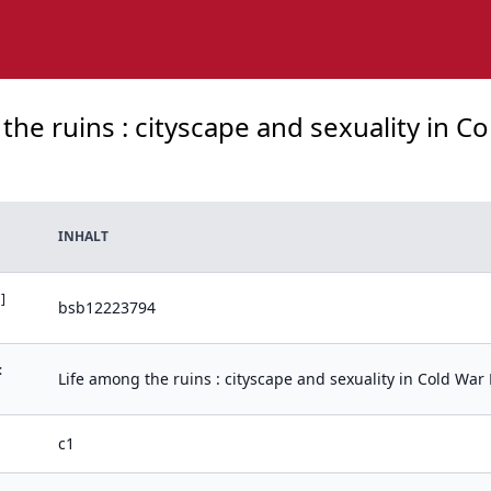
he ruins : cityscape and sexuality in Col
INHALT
]
bsb12223794
:
Life among the ruins : cityscape and sexuality in Cold War 
c1