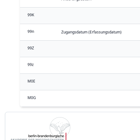
99K
99n
Zugangsdatum (Erfassungsdatum)
99Z
99z
M0E
M0G