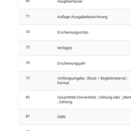
40
Hauptverfasser
71
Auflage-/Ausgabebezeichnung
74
Erscheinungsort(e)
75
Verlag(e)
76
Erscheinungsjahr
77
Umfangsangabe : Illustr. + Begleitmaterial ;
Format
85
Gesamttitel (Serientitel) ; Zählung oder _Iden
; Zählung
87
ISBN