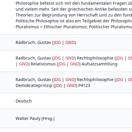
Philosophie befasst sich mit den fundamentalen Fragen übe
und vielem mehr. Seit der griechischen Antike befassten s
Theorien zur Begründung von Herrschaft und zu den funda
Politische Philosophie ist also ein Teilgebiet der Philosoph
Pluralismus > Ethischer Pluralismus; Politischer Pluralismu
Radbruch, Gustav (
JDG
|
GND
)
Radbruch, Gustav (
JDG
|
GND
) Rechtsphilosophie (
JDG
|
G
|
GND
) Relativismus (
JDG
|
GND
) Aufsatzsammlung
Radbruch, Gustav (
JDG
|
GND
) Rechtsphilosophie (
JDG
|
G
Demokratieprinzip (
JDG
|
GND
) P4123
Deutsch
Walter Pauly (Hrsg.)