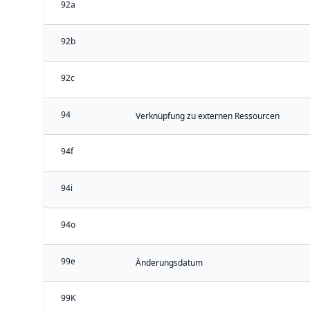
92a
92b
92c
94
Verknüpfung zu externen Ressourcen
94f
94i
94o
99e
Änderungsdatum
99K