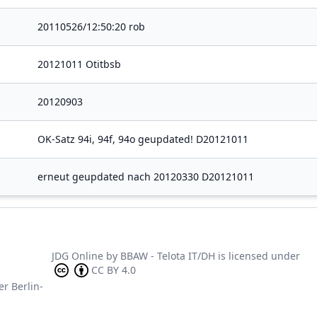
20110526/12:50:20 rob
20121011 Otitbsb
20120903
OK-Satz 94i, 94f, 94o geupdated! D20121011
erneut geupdated nach 20120330 D20121011
JDG Online
by
BBAW - Telota IT/DH
is licensed under
CC BY 4.0
er Berlin-