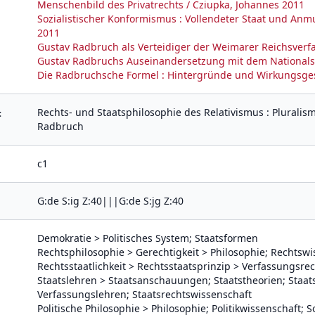
Menschenbild des Privatrechts / Cziupka, Johannes 2011
Sozialistischer Konformismus : Vollendeter Staat und Anm
2011
Gustav Radbruch als Verteidiger der Weimarer Reichsverf
Gustav Radbruchs Auseinandersetzung mit dem Nationalsoz
Die Radbruchsche Formel : Hintergründe und Wirkungsges
Rechts- und Staatsphilosophie des Relativismus : Plurali
:
Radbruch
c1
G:de S:ig Z:40|||G:de S:jg Z:40
Demokratie > Politisches System; Staatsformen
Rechtsphilosophie > Gerechtigkeit > Philosophie; Rechtswi
Rechtsstaatlichkeit > Rechtsstaatsprinzip > Verfassungsre
Staatslehren > Staatsanschauungen; Staatstheorien; Staat
Verfassungslehren; Staatsrechtswissenschaft
Politische Philosophie > Philosophie; Politikwissenschaft; S