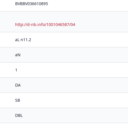
BVBBV036610895
http://d-nb.info/1001046587/04
aL n11.2
aN
1
DA
SB
DBL