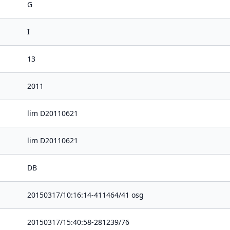
G
I
13
2011
lim D20110621
lim D20110621
DB
20150317/10:16:14-411464/41 osg
20150317/15:40:58-281239/76