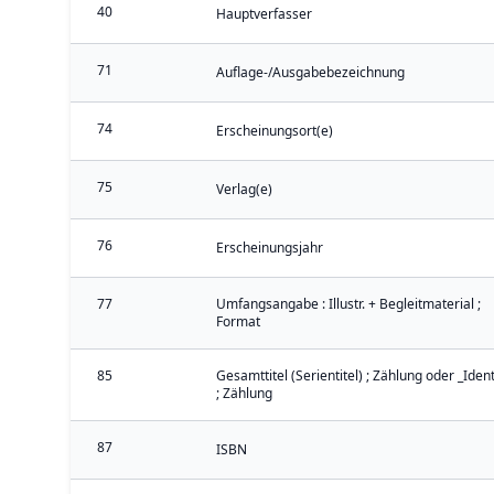
40
Hauptverfasser
71
Auflage-/Ausgabebezeichnung
74
Erscheinungsort(e)
75
Verlag(e)
76
Erscheinungsjahr
77
Umfangsangabe : Illustr. + Begleitmaterial ;
Format
85
Gesamttitel (Serientitel) ; Zählung oder _Iden
; Zählung
87
ISBN