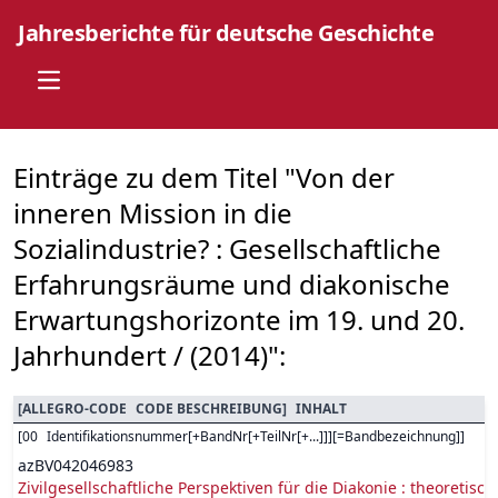
Jahresberichte für deutsche Geschichte
Open main menu
Einträge zu dem Titel "Von der
inneren Mission in die
Sozialindustrie? : Gesellschaftliche
Erfahrungsräume und diakonische
Erwartungshorizonte im 19. und 20.
Jahrhundert / (2014)":
[
ALLEGRO-CODE
CODE BESCHREIBUNG
]
INHALT
[
00
Identifikationsnummer[+BandNr[+TeilNr[+...]]][=Bandbezeichnung]
]
azBV042046983
Zivilgesellschaftliche Perspektiven für die Diakonie : theoretis