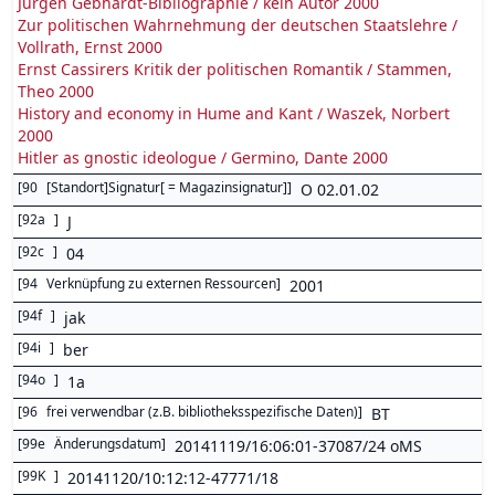
Jürgen Gebhardt-Bibliographie / kein Autor 2000
Zur politischen Wahrnehmung der deutschen Staatslehre /
Vollrath, Ernst 2000
Ernst Cassirers Kritik der politischen Romantik / Stammen,
Theo 2000
History and economy in Hume and Kant / Waszek, Norbert
2000
Hitler as gnostic ideologue / Germino, Dante 2000
[
90
[Standort]Signatur[ = Magazinsignatur]
]
O 02.01.02
[
92a
]
J
[
92c
]
04
[
94
Verknüpfung zu externen Ressourcen
]
2001
[
94f
]
jak
[
94i
]
ber
[
94o
]
1a
[
96
frei verwendbar (z.B. bibliotheksspezifische Daten)
]
BT
[
99e
Änderungsdatum
]
20141119/16:06:01-37087/24 oMS
[
99K
]
20141120/10:12:12-47771/18