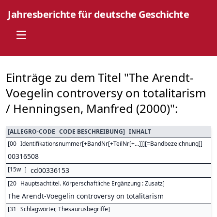
Jahresberichte für deutsche Geschichte
Open main menu
Einträge zu dem Titel "The Arendt-
Voegelin controversy on totalitarism
/ Henningsen, Manfred (2000)":
[
ALLEGRO-CODE
CODE BESCHREIBUNG
]
INHALT
[
00
Identifikationsnummer[+BandNr[+TeilNr[+...]]][=Bandbezeichnung]
]
00316508
[
15w
]
cd00336153
[
20
Hauptsachtitel. Körperschaftliche Ergänzung : Zusatz
]
The Arendt-Voegelin controversy on totalitarism
[
31
Schlagwörter, Thesaurusbegriffe
]