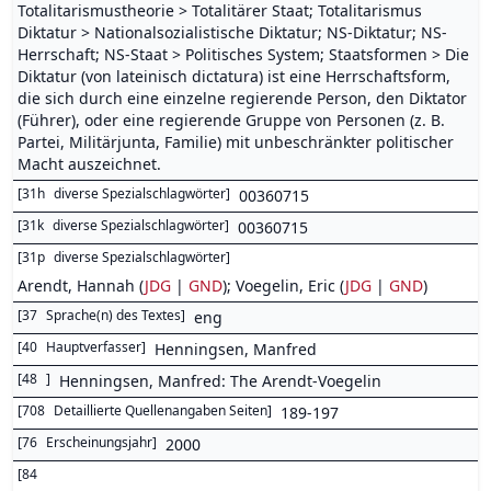
Totalitarismustheorie > Totalitärer Staat; Totalitarismus
Diktatur > Nationalsozialistische Diktatur; NS-Diktatur; NS-
Herrschaft; NS-Staat > Politisches System; Staatsformen > Die
Diktatur (von lateinisch dictatura) ist eine Herrschaftsform,
die sich durch eine einzelne regierende Person, den Diktator
(Führer), oder eine regierende Gruppe von Personen (z. B.
Partei, Militärjunta, Familie) mit unbeschränkter politischer
Macht auszeichnet.
[
31h
diverse Spezialschlagwörter
]
00360715
[
31k
diverse Spezialschlagwörter
]
00360715
[
31p
diverse Spezialschlagwörter
]
Arendt, Hannah (
JDG
|
GND
); Voegelin, Eric (
JDG
|
GND
)
[
37
Sprache(n) des Textes
]
eng
[
40
Hauptverfasser
]
Henningsen, Manfred
[
48
]
Henningsen, Manfred: The Arendt-Voegelin
[
708
Detaillierte Quellenangaben Seiten
]
189-197
[
76
Erscheinungsjahr
]
2000
[
84