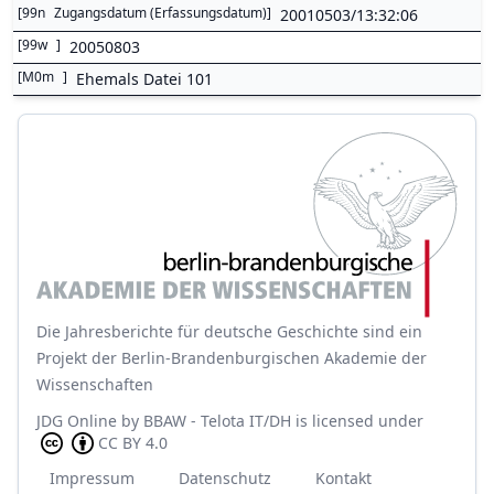
[
99n
Zugangsdatum (Erfassungsdatum)
]
20010503/13:32:06
[
99w
]
20050803
[
M0m
]
Ehemals Datei 101
Die Jahresberichte für deutsche Geschichte sind ein
Projekt der Berlin-Brandenburgischen Akademie der
Wissenschaften
JDG Online
by
BBAW - Telota IT/DH
is licensed under
CC BY 4.0
Impressum
Datenschutz
Kontakt