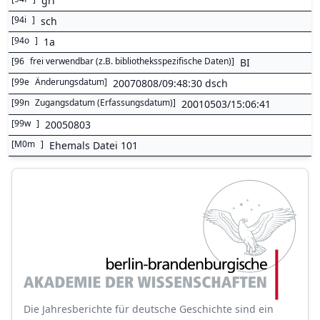
gri
[
94i
]
sch
[
94o
]
1a
[
96
frei verwendbar (z.B. bibliotheksspezifische Daten)
]
BI
[
99e
Änderungsdatum
]
20070808/09:48:30 dsch
[
99n
Zugangsdatum (Erfassungsdatum)
]
20010503/15:06:41
[
99w
]
20050803
[
M0m
]
Ehemals Datei 101
Die Jahresberichte für deutsche Geschichte sind ein