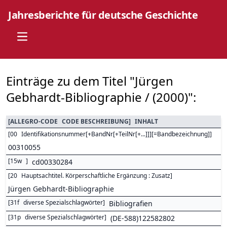
Jahresberichte für deutsche Geschichte
Open main menu
Einträge zu dem Titel "Jürgen
Gebhardt-Bibliographie / (2000)":
[
ALLEGRO-CODE
CODE BESCHREIBUNG
]
INHALT
[
00
Identifikationsnummer[+BandNr[+TeilNr[+...]]][=Bandbezeichnung]
]
00310055
[
15w
]
cd00330284
[
20
Hauptsachtitel. Körperschaftliche Ergänzung : Zusatz
]
Jürgen Gebhardt-Bibliographie
[
31f
diverse Spezialschlagwörter
]
Bibliografien
[
31p
diverse Spezialschlagwörter
]
(DE-588)122582802