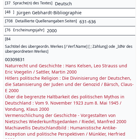
[
37
Sprache(n) des Textes
]
Deutsch
[
48
]
Jürgen Gebhardt-Bibliographie
[
708
Detaillierte Quellenangaben Seiten
]
631-636
[
76
Erscheinungsjahr
]
2000
[
84
Sachtitel des übergeordn. Werkes [/ Verf.Name] [ ; Zählung] ode _IdNr des
übergeordneten Werkes
]
00309831
Naturrecht und Geschichte : Hans Kelsen, Leo Strauss und
Eric Voegelin / Sattler, Martin 2000
Hitlers politische Religion : Die Divinisierung der Deutschen,
die Satanisierung der Juden und der Genozid / Bärsch, Claus-
E 2000
Über die begrenzte Haltbarkeit des politischen Mythos in
Deutschland : Vom 9. November 1923 zum 8. Mai 1945 /
Vondung, Klaus 2000
Vermenschlichung der Geschichte - Vorgestalten von
Nietzsches Wiederkunftsgedanken / Riedel, Manfred 2000
Machiavellis Deutschlandbild : Humanistische Antike-
Rezeption und politische Perspektiven / Münkler, Herfried