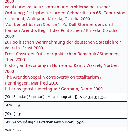
2000
Politik und Politeia : Formen und Probleme politischer
Ordnung ; Festgabe für Jürgen Gebhardt zum 65. Geburtstag
/ Leidhold, Wolfgang; Kinkela, Claudia 2000
"Auf benachbarten Spuren" : Zu Dolf Sternbergers und
Hannah Arendts Begriff des Politischen / Kinkela, Claudia
2000
Zur politischen Wahrnehmung der deutschen Staatslehre /
Vollrath, Ernst 2000
Ernst Cassirers Kritik der politischen Romantik / Stammen,
Theo 2000
History and economy in Hume and Kant / Waszek, Norbert
2000
The Arendt-Voegelin controversy on totalitarism /
Henningsen, Manfred 2000
Hitler as gnostic ideologue / Germino, Dante 2000
[
90
[Standort]Signatur[ = Magazinsignatur]
]
A 01.01.01.06
[
92a
]
A
[
92c
]
01
[
94
Verknüpfung zu externen Ressourcen
]
2001
[
94f
]