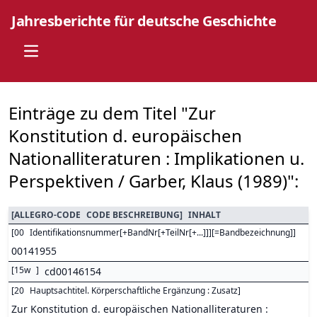
Jahresberichte für deutsche Geschichte
Open main menu
Einträge zu dem Titel "Zur
Konstitution d. europäischen
Nationalliteraturen : Implikationen u.
Perspektiven / Garber, Klaus (1989)":
[
ALLEGRO-CODE
CODE BESCHREIBUNG
]
INHALT
[
00
Identifikationsnummer[+BandNr[+TeilNr[+...]]][=Bandbezeichnung]
]
00141955
[
15w
]
cd00146154
[
20
Hauptsachtitel. Körperschaftliche Ergänzung : Zusatz
]
Zur Konstitution d. europäischen Nationalliteraturen :