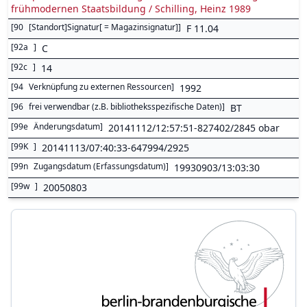
frühmodernen Staatsbildung / Schilling, Heinz 1989
[
90
[Standort]Signatur[ = Magazinsignatur]
]
F 11.04
[
92a
]
C
[
92c
]
14
[
94
Verknüpfung zu externen Ressourcen
]
1992
[
96
frei verwendbar (z.B. bibliotheksspezifische Daten)
]
BT
[
99e
Änderungsdatum
]
20141112/12:57:51-827402/2845 obar
[
99K
]
20141113/07:40:33-647994/2925
[
99n
Zugangsdatum (Erfassungsdatum)
]
19930903/13:03:30
[
99w
]
20050803