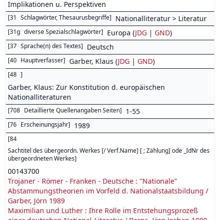
Implikationen u. Perspektiven
[
31
Schlagwörter, Thesaurusbegriffe
]
Nationalliteratur > Literatur
[
31g
diverse Spezialschlagwörter
]
Europa (
JDG
|
GND
)
[
37
Sprache(n) des Textes
]
Deutsch
[
40
Hauptverfasser
]
Garber, Klaus (
JDG
|
GND
)
[
48
]
Garber, Klaus: Zur Konstitution d. europäischen
Nationalliteraturen
[
708
Detaillierte Quellenangaben Seiten
]
1-55
[
76
Erscheinungsjahr
]
1989
[
84
Sachtitel des übergeordn. Werkes [/ Verf.Name] [ ; Zählung] ode _IdNr des
übergeordneten Werkes
]
00143700
Trojaner - Römer - Franken - Deutsche : "Nationale"
Abstammungstheorien im Vorfeld d. Nationalstaatsbildung /
Garber, Jörn 1989
Maximilian und Luther : Ihre Rolle im Entstehungsprozeß