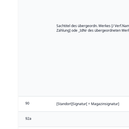
Sachtitel des übergeordn. Werkes [/ Verf.Name
Zählung] ode _IdNr des übergeordneten Wer
90
[Standort]Signatur[ = Magazinsignatur]
92a