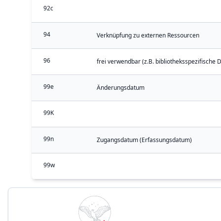
92c
94
Verknüpfung zu externen Ressourcen
96
frei verwendbar (z.B. bibliotheksspezifische 
99e
Änderungsdatum
99K
99n
Zugangsdatum (Erfassungsdatum)
99w