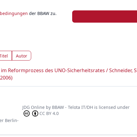
zbedingungen
der BBAW zu.
Titel
Autor
 im Reformprozess des UNO-Sicherheitsrates / Schneider, S
(2006)
JDG Online
by
BBAW - Telota IT/DH
is licensed under
CC BY 4.0
er Berlin-