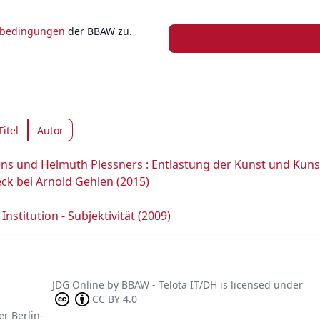
zbedingungen
der BBAW zu.
Titel
Autor
ns und Helmuth Plessners : Entlastung der Kunst und Kunst
ck bei Arnold Gehlen (2015)
Institution - Subjektivität (2009)
JDG Online
by
BBAW - Telota IT/DH
is licensed under
CC BY 4.0
er Berlin-