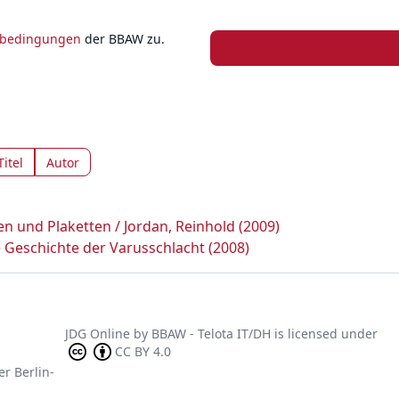
zbedingungen
der BBAW zu.
Titel
Autor
n und Plaketten / Jordan, Reinhold (2009)
 Geschichte der Varusschlacht (2008)
JDG Online
by
BBAW - Telota IT/DH
is licensed under
CC BY 4.0
er Berlin-