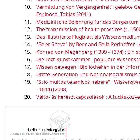
Vermittlung von Vergangenheit : gelebte Ges
Espinosa, Tobias (2011)
Medizinische Belehrung für das Bürgertum : 
The transmission of health practices (c. 1500
Das illustrierte Flugblatt als Wissensmediu
"Be'er Sheva" by Beer and Bella Perlhefter :
Konrad von Megenberg (1309 - 1374) : Ein spä
Die Text-Kunstkammer : populäre Wissenssa
Wissen bewegen : Bibliotheken in der Inform
Dritte Generation und Nationalsozialismus : 
"Scio multos te amicos habere" : Wissensv
- 1614) (2008)
Váltó- és keresztkapcsolások : A tudásközve