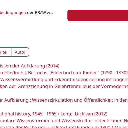
zbedingungen
der BBAW zu.
Titel
Autor
issen der Aufklärung (2014)
n Friedrich J. Bertuchs "Bilderbuch für Kinder" (1790 - 1830)
issensvermittlung und Erkenntnisgenerierung im langen 1
tiken der Grenzziehung in Gelehrtenmilieus der Vormoderne 
der Aufklärung : Wissenszirkulation und Öffentlichkeit in d
ional history, 1945 - 1965 / Lente, Dick van (2012)
 populäre Wissensformen und Wissenskultur in der Frühen N
isa von der Recke und die Altertumskunde um 1800 / Müller,