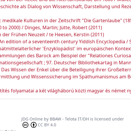
chichte als Dialog von Wissenschaft, Darstellung und Rezept
medikale Kulturen in der Zeitschrift "Die Gartenlaube" (1853
 to 2000) / Dinges, Martin; Jütte, Robert (2011)
m der Frühen Neuzeit / te Heesen, Kerstin (2011)
 An edition of a seventeenth century Yiddish Encyclopedia / S
tmittelalterlicher 'Enzyklopädist' im europäischen Kontext / 
mmlungen des Barock am Beispiel der "Relationes Curiosae
ationsgesellschaft ; 97. Deutscher Bibliothekartag in Mann
Das Wissen der Enkel über die Beteiligung ihrer Großeltern 
ermittlung und Wissenssicherung im Späthumanismus am Beis
títés folyamatai a két világháború közti magyar és német n
JDG Online
by
BBAW - Telota IT/DH
is licensed under
CC BY 4.0