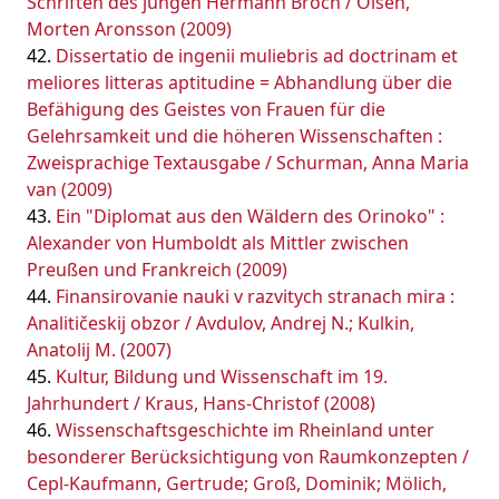
Schriften des jungen Hermann Broch / Olsen,
Morten Aronsson (2009)
Dissertatio de ingenii muliebris ad doctrinam et
meliores litteras aptitudine = Abhandlung über die
Befähigung des Geistes von Frauen für die
Gelehrsamkeit und die höheren Wissenschaften :
Zweisprachige Textausgabe / Schurman, Anna Maria
van (2009)
Ein "Diplomat aus den Wäldern des Orinoko" :
Alexander von Humboldt als Mittler zwischen
Preußen und Frankreich (2009)
Finansirovanie nauki v razvitych stranach mira :
Analitičeskij obzor / Avdulov, Andrej N.; Kulkin,
Anatolij M. (2007)
Kultur, Bildung und Wissenschaft im 19.
Jahrhundert / Kraus, Hans-Christof (2008)
Wissenschaftsgeschichte im Rheinland unter
besonderer Berücksichtigung von Raumkonzepten /
Cepl-Kaufmann, Gertrude; Groß, Dominik; Mölich,