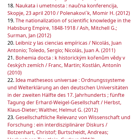
Naukata i umetnosta : naučna konferencija,
Skopje, 23 april 2010 / Polenakovi´k, Momir H. (2012)
The nationalization of scientific knowledge in the
Habsburg Empire, 1848-1918 / Ash, Mitchell G.;
Surman, Jan (2012)
Leibniz y las ciencias empíricas / Nicolás, Juan
Antonio; Toledo, Sergio; Nicolás, Juan A. (2011)
Bohemia docta : k historickým kořenům vědy v
českých zemích / Franc, Martin; Kostlán, Antonín
(2010)
Idea matheseos universae : Ordnungssysteme
und Welterklärung an den deutschen Universitäten
in der zweiten Hälfte des 17. Jahrhunderts ; fünfte
Tagung der Erhard-Weigel-Gesellschaft / Herbst,
Klaus-Dieter; Walther, Helmut G. (2012)
Gesellschaftliche Relevanz von Wissenschaft und
Forschung : ein interdisziplinärer Diskurs /
Botzenhart, Christof; Burtscheidt, Andreas;