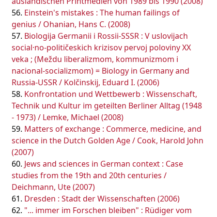
ausländischen Printmedien von 1989 bis 1990 (2008)
Einstein's mistakes : The human failings of
genius / Ohanian, Hans C. (2008)
Biologija Germanii i Rossii-SSSR : V uslovijach
social·no-političeskich krizisov pervoj poloviny XX
veka ; (Meždu liberalizmom, kommunizmom i
nacional-socializmom) = Biology in Germany and
Russia-USSR / Kolčinskij, Eduard I. (2006)
Konfrontation und Wettbewerb : Wissenschaft,
Technik und Kultur im geteilten Berliner Alltag (1948
- 1973) / Lemke, Michael (2008)
Matters of exchange : Commerce, medicine, and
science in the Dutch Golden Age / Cook, Harold John
(2007)
Jews and sciences in German context : Case
studies from the 19th and 20th centuries /
Deichmann, Ute (2007)
Dresden : Stadt der Wissenschaften (2006)
"... immer im Forschen bleiben" : Rüdiger vom