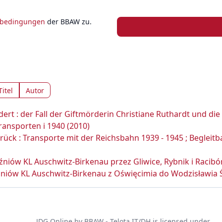
zbedingungen
der BBAW zu.
Titel
Autor
rt : der Fall der Giftmörderin Christiane Ruthardt und die
ransporten i 1940 (2010)
ück : Transporte mit der Reichsbahn 1939 - 1945 ; Begleit
iów KL Auschwitz-Birkenau przez Gliwice, Rybnik i Racibórz
iów KL Auschwitz-Birkenau z Oświęcimia do Wodzisławia Ślą
JDG Online
by
BBAW - Telota IT/DH
is licensed under