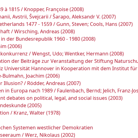
9 à 1815 / Knopper, Françoise (2008)
anii, Avstrii, Švejcarii / Šarapo, Aleksandr V. (2007)
Netherlands 1477 - 1559 / Gunn, Steven; Cools, Hans (2007)
chaft / Wirsching, Andreas (2008)
n in der Bundesrepublik 1960 - 1980 (2008)
him (2006)
mkonkurrenz / Wengst, Udo; Wentker, Hermann (2008)
ion der Beiträge zur Veranstaltung der Stiftung Natursch
iz Universität Hannover in Kooperation mit dem Institut fü
ke-Bulmahn, Joachim (2006)
 Illusion? / Rödder, Andreas (2007)
in Europa nach 1989 / Faulenbach, Bernd; Jelich, Franz-Jos
 debates on political, legal, and social issues (2003)
Landeskunde (2005)
ion / Kranz, Walter (1978)
ischen Systemen westlicher Demokratien
seeraum / Werz, Nikolaus (2002)