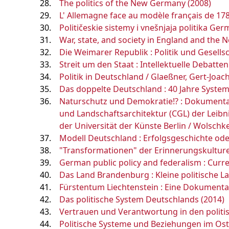
The politics of the New Germany (2008)
L' Allemagne face au modèle français de 178
Političeskie sistemy i vnešnjaja politika Germ
War, state, and society in England and the 
Die Weimarer Republik : Politik und Gesells
Streit um den Staat : Intellektuelle Debatte
Politik in Deutschland / Glaeßner, Gert-Joac
Das doppelte Deutschland : 40 Jahre Syste
Naturschutz und Demokratie!? : Dokumentat
und Landschaftsarchitektur (CGL) der Leibn
der Universität der Künste Berlin / Wolsch
Modell Deutschland : Erfolgsgeschichte oder
"Transformationen" der Erinnerungskulturen 
German public policy and federalism : Current
Das Land Brandenburg : Kleine politische 
Fürstentum Liechtenstein : Eine Dokumentat
Das politische System Deutschlands (2014)
Vertrauen und Verantwortung in den polit
Politische Systeme und Beziehungen im Ost