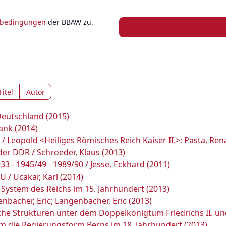
zbedingungen
der BBAW zu.
Titel
Autor
Deutschland (2015)
ank (2014)
 / Leopold <Heiliges Römisches Reich Kaiser II.>; Pasta, Ren
der DDR / Schroeder, Klaus (2013)
3 - 1945/49 - 1989/90 / Jesse, Eckhard (2011)
 / Ucakar, Karl (2014)
e System des Reichs im 15. Jahrhundert (2013)
nbacher, Eric; Langenbacher, Eric (2013)
che Strukturen unter dem Doppelkönigtum Friedrichs II. und 
m die Regierungsform Berns im 18. Jahrhundert (2013)