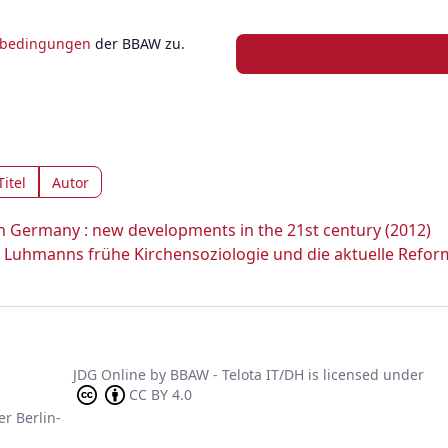
zbedingungen
der BBAW zu.
Titel
Autor
n Germany : new developments in the 21st century (2012)
as Luhmanns frühe Kirchensoziologie und die aktuelle Refo
JDG Online
by
BBAW - Telota IT/DH
is licensed under
CC BY 4.0
er Berlin-