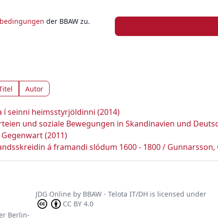
zbedingungen
der BBAW zu.
Titel
Autor
 í seinni heimsstyrjöldinni (2014)
teien und soziale Bewegungen in Skandinavien und Deutsch
r Gegenwart (2011)
andsskreidin á framandi slódum 1600 - 1800 / Gunnarsson, G
JDG Online
by
BBAW - Telota IT/DH
is licensed under
CC BY 4.0
er Berlin-