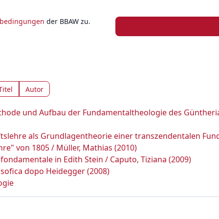
zbedingungen
der BBAW zu.
Titel
Autor
ethode und Aufbau der Fundamentaltheologie des Güntheri
tslehre als Grundlagentheorie einer transzendentalen Fun
hre" von 1805 / Müller, Mathias (2010)
co-fondamentale in Edith Stein / Caputo, Tiziana (2009)
filosofica dopo Heidegger (2008)
ogie