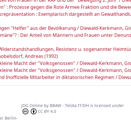
il von Frauen in der RAF und der "Bewegung 2. Juni" / Die
schen" : Prozesse gegen die Rote Armee Fraktion und die Bew
epräsentation : Exemplarisch dargestellt an Gewalthandlu
igen "Helfer" aus der Bevölkerung / Diewald-Kerkmann, Gis
 Domäne"? : Der Anteil von Männern und Frauen unter Denun
Widerstandshandlungen, Resistenz u. sogenannter Heimtücke 
nobelsdorf, Andreas (1992)
 kleine Macht der "Volksgenossen" / Diewald-Kerkmann, Gis
 kleine Macht der "Volksgenossen" / Diewald-Kerkmann, Gis
 Inoffizielle Mitarbeiter in diktatorischen Regimen / Diew
JDG Online
by
BBAW - Telota IT/DH
is licensed under
CC BY 4.0
er Berlin-