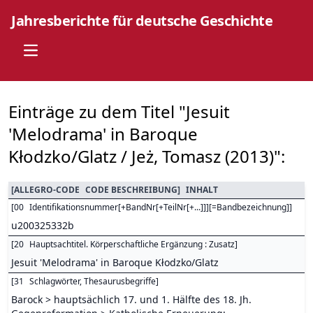
Jahresberichte für deutsche Geschichte
Open main menu
Einträge zu dem Titel "Jesuit
'Melodrama' in Baroque
Kłodzko/Glatz / Jeż, Tomasz (2013)":
[
ALLEGRO-CODE
CODE BESCHREIBUNG
]
INHALT
[
00
Identifikationsnummer[+BandNr[+TeilNr[+...]]][=Bandbezeichnung]
]
u200325332b
[
20
Hauptsachtitel. Körperschaftliche Ergänzung : Zusatz
]
Jesuit 'Melodrama' in Baroque Kłodzko/Glatz
[
31
Schlagwörter, Thesaurusbegriffe
]
Barock > hauptsächlich 17. und 1. Hälfte des 18. Jh.