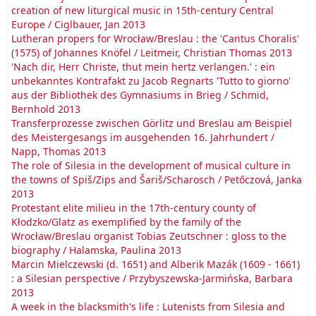
creation of new liturgical music in 15th-century Central
Europe / Ciglbauer, Jan 2013
Lutheran propers for Wrocław/Breslau : the 'Cantus Choralis'
(1575) of Johannes Knöfel / Leitmeir, Christian Thomas 2013
'Nach dir, Herr Christe, thut mein hertz verlangen.' : ein
unbekanntes Kontrafakt zu Jacob Regnarts 'Tutto to giorno'
aus der Bibliothek des Gymnasiums in Brieg / Schmid,
Bernhold 2013
Transferprozesse zwischen Görlitz und Breslau am Beispiel
des Meistergesangs im ausgehenden 16. Jahrhundert /
Napp, Thomas 2013
The role of Silesia in the development of musical culture in
the towns of Spiš/Zips and Šariš/Scharosch / Petőczová, Janka
2013
Protestant elite milieu in the 17th-century county of
Kłodzko/Glatz as exemplified by the family of the
Wrocław/Breslau organist Tobias Zeutschner : gloss to the
biography / Halamska, Paulina 2013
Marcin Mielczewski (d. 1651) and Alberik Mazák (1609 - 1661)
: a Silesian perspective / Przybyszewska-Jarmińska, Barbara
2013
A week in the blacksmith's life : Lutenists from Silesia and