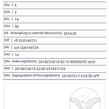
[
92a
]
E
[
92b
]
E
[
92c
]
14
[
92d
]
08
[
94
Verknüpfung zu externen Ressourcen
]
2014-III
[
94f
]
rff D20140721
[
94i
]
sch D20140724
[
94o
]
1a
[
99e
Änderungsdatum
]
20140724/13:42:15-942950/55 osch
[
99K
]
20140724/16:32:00-931837/163
[
99n
Zugangsdatum (Erfassungsdatum)
]
20140721/13:53:56 orff