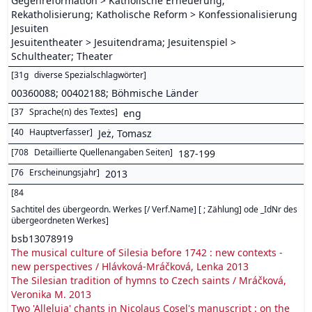
Gegenreformation > Katholische Erneuerung;
Rekatholisierung; Katholische Reform > Konfessionalisierung
Jesuiten
Jesuitentheater > Jesuitendrama; Jesuitenspiel >
Schultheater; Theater
[
31g
diverse Spezialschlagwörter
]
00360088; 00402188; Böhmische Länder
[
37
Sprache(n) des Textes
]
eng
[
40
Hauptverfasser
]
Jeż, Tomasz
[
708
Detaillierte Quellenangaben Seiten
]
187-199
[
76
Erscheinungsjahr
]
2013
[
84
Sachtitel des übergeordn. Werkes [/ Verf.Name] [ ; Zählung] ode _IdNr des
übergeordneten Werkes
]
bsb13078919
The musical culture of Silesia before 1742 : new contexts -
new perspectives / Hlávková-Mráčková, Lenka 2013
The Silesian tradition of hymns to Czech saints / Mráčková,
Veronika M. 2013
Two 'Alleluja' chants in Nicolaus Cosel's manuscript : on the