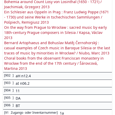
Bohemia around Count Losy von Losinthal (1650 - 1721) /
Joachimiak, Grzegorz 2013
Ein Schlesier aus Oppeln in Prag : Franz Ludwig Poppe (1671
- 1730) und seine Werke in tschechischen Sammlungen /
Pośpiech, Remigiusz 2013
On the way from Prague to Wrocław : sacred music by early
18th-century Prague composers in Silesia / Kapsa, Václav
2013
Bernard Artophaeus and Bohuslav Matěj Černohorský :
casual examples of Czech music in Baroque Silesia or the last
traces of music by minorities in Wrocław? / Niubo, Marc 2013
Choral books from the observant Franciscan monastery in
Wrocław from the end of the 17th century / Šárovcová,
Martina 2013
[
902
]
aH n12.4
[
903
]
aI n06.2
[
904
]
11
[
905
]
DA
[
906
]
BT
[
91
Zugangs- oder Inventarnummer
]
1a