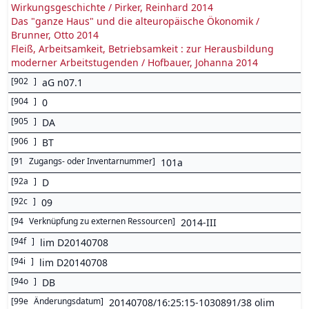
Wirkungsgeschichte / Pirker, Reinhard 2014
Das "ganze Haus" und die alteuropäische Ökonomik /
Brunner, Otto 2014
Fleiß, Arbeitsamkeit, Betriebsamkeit : zur Herausbildung
moderner Arbeitstugenden / Hofbauer, Johanna 2014
[
902
]
aG n07.1
[
904
]
0
[
905
]
DA
[
906
]
BT
[
91
Zugangs- oder Inventarnummer
]
101a
[
92a
]
D
[
92c
]
09
[
94
Verknüpfung zu externen Ressourcen
]
2014-III
[
94f
]
lim D20140708
[
94i
]
lim D20140708
[
94o
]
DB
[
99e
Änderungsdatum
]
20140708/16:25:15-1030891/38 olim