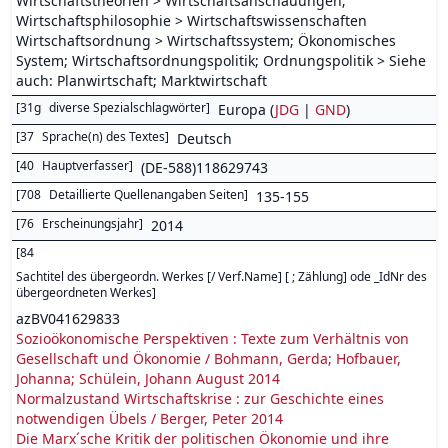
Wirtschaftstheorien > Wirtschaftsanschauungen;
Wirtschaftsphilosophie > Wirtschaftswissenschaften
Wirtschaftsordnung > Wirtschaftssystem; Ökonomisches
System; Wirtschaftsordnungspolitik; Ordnungspolitik > Siehe
auch: Planwirtschaft; Marktwirtschaft
[
31g
diverse Spezialschlagwörter
]
Europa (
JDG
|
GND
)
[
37
Sprache(n) des Textes
]
Deutsch
[
40
Hauptverfasser
]
(DE-588)118629743
[
708
Detaillierte Quellenangaben Seiten
]
135-155
[
76
Erscheinungsjahr
]
2014
[
84
Sachtitel des übergeordn. Werkes [/ Verf.Name] [ ; Zählung] ode _IdNr des
übergeordneten Werkes
]
azBV041629833
Sozioökonomische Perspektiven : Texte zum Verhältnis von
Gesellschaft und Ökonomie / Bohmann, Gerda; Hofbauer,
Johanna; Schülein, Johann August 2014
Normalzustand Wirtschaftskrise : zur Geschichte eines
notwendigen Übels / Berger, Peter 2014
Die Marx´sche Kritik der politischen Ökonomie und ihre