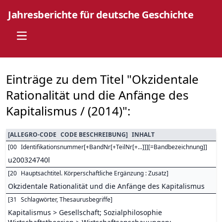
Jahresberichte für deutsche Geschichte
Open main menu
Einträge zu dem Titel "Okzidentale
Rationalität und die Anfänge des
Kapitalismus / (2014)":
[
ALLEGRO-CODE
CODE BESCHREIBUNG
]
INHALT
[
00
Identifikationsnummer[+BandNr[+TeilNr[+...]]][=Bandbezeichnung]
]
u200324740l
[
20
Hauptsachtitel. Körperschaftliche Ergänzung : Zusatz
]
Okzidentale Rationalität und die Anfänge des Kapitalismus
[
31
Schlagwörter, Thesaurusbegriffe
]
Kapitalismus > Gesellschaft; Sozialphilosophie