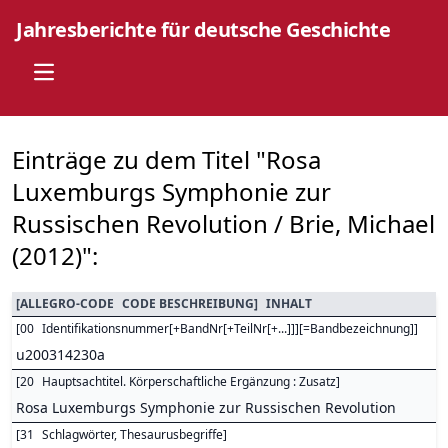
Jahresberichte für deutsche Geschichte
Open main menu
Einträge zu dem Titel "Rosa
Luxemburgs Symphonie zur
Russischen Revolution / Brie, Michael
(2012)":
[
ALLEGRO-CODE
CODE BESCHREIBUNG
]
INHALT
[
00
Identifikationsnummer[+BandNr[+TeilNr[+...]]][=Bandbezeichnung]
]
u200314230a
[
20
Hauptsachtitel. Körperschaftliche Ergänzung : Zusatz
]
Rosa Luxemburgs Symphonie zur Russischen Revolution
[
31
Schlagwörter, Thesaurusbegriffe
]