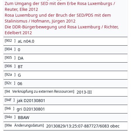
Zum Umgang der SED mit dem Erbe Rosa Luxemburgs /
Reuter, Elke 2012
Rosa Luxemburg und der Bruch der SED/PDS mit dem
Stalinismus / Hofmann, Jürgen 2012
Die DDR-Bürgerbewegung und Rosa Luxemburg / Richter,
Edelbert 2012
[
902
]
aL n04.0
[
904
]
0
[
905
]
DA
[
906
]
BT
[
92a
]
G
[
92c
]
06
[
94
Verknüpfung zu externen Ressourcen
]
2013-III
[
94f
]
jak D20130801
[
94i
]
gri D20130801
[
94o
]
BBAW
[
99e
Änderungsdatum
]
20130829/13:25:07-887727/6083 obec