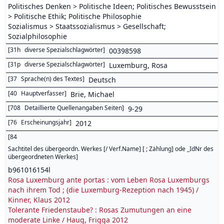
Politisches Denken > Politische Ideen; Politisches Bewusstsein
> Politische Ethik; Politische Philosophie
Sozialismus > Staatssozialismus > Gesellschaft;
Sozialphilosophie
[
31h
diverse Spezialschlagwörter
]
00398598
[
31p
diverse Spezialschlagwörter
]
Luxemburg, Rosa
[
37
Sprache(n) des Textes
]
Deutsch
[
40
Hauptverfasser
]
Brie, Michael
[
708
Detaillierte Quellenangaben Seiten
]
9-29
[
76
Erscheinungsjahr
]
2012
[
84
Sachtitel des übergeordn. Werkes [/ Verf.Name] [ ; Zählung] ode _IdNr des
übergeordneten Werkes
]
b961016154l
Rosa Luxemburg ante portas : vom Leben Rosa Luxemburgs
nach ihrem Tod ; (die Luxemburg-Rezeption nach 1945) /
Kinner, Klaus 2012
Tolerante Friedenstaube? : Rosas Zumutungen an eine
moderate Linke / Haug, Frigga 2012