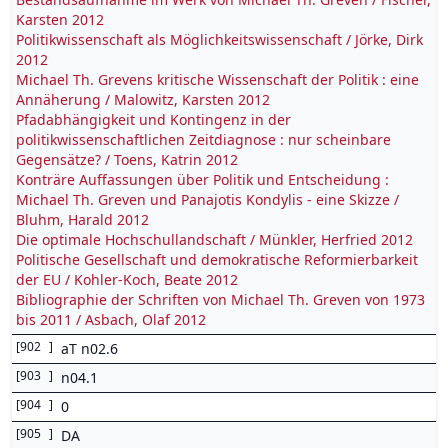
Karsten 2012
Politikwissenschaft als Möglichkeitswissenschaft / Jörke, Dirk
2012
Michael Th. Grevens kritische Wissenschaft der Politik : eine
Annäherung / Malowitz, Karsten 2012
Pfadabhängigkeit und Kontingenz in der
politikwissenschaftlichen Zeitdiagnose : nur scheinbare
Gegensätze? / Toens, Katrin 2012
Konträre Auffassungen über Politik und Entscheidung :
Michael Th. Greven und Panajotis Kondylis - eine Skizze /
Bluhm, Harald 2012
Die optimale Hochschullandschaft / Münkler, Herfried 2012
Politische Gesellschaft und demokratische Reformierbarkeit
der EU / Kohler-Koch, Beate 2012
Bibliographie der Schriften von Michael Th. Greven von 1973
bis 2011 / Asbach, Olaf 2012
[
902
]
aT n02.6
[
903
]
n04.1
[
904
]
0
[
905
]
DA