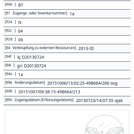
[
906
]
BT
[
91
Zugangs- oder Inventarnummer
]
1a
[
92a
]
N
[
92c
]
04
[
92d
]
06
[
94
Verknüpfung zu externen Ressourcen
]
2013-III
[
94f
]
kj D20130724
[
94i
]
gri D20130724
[
94o
]
1a
[
99e
Änderungsdatum
]
20151006/13:02:25-498664/260 osg
[
99K
]
20151007/09:38:15-498664/213
[
99n
Zugangsdatum (Erfassungsdatum)
]
20130723/14:07:35 ojak