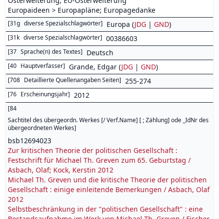
Osterweiterung; EU-Osterweiterung
Europaideen > Europapläne; Europagedanke
[
31g
diverse Spezialschlagwörter
]
Europa (
JDG
|
GND
)
[
31k
diverse Spezialschlagwörter
]
00386603
[
37
Sprache(n) des Textes
]
Deutsch
[
40
Hauptverfasser
]
Grande, Edgar (
JDG
|
GND
)
[
708
Detaillierte Quellenangaben Seiten
]
255-274
[
76
Erscheinungsjahr
]
2012
[
84
Sachtitel des übergeordn. Werkes [/ Verf.Name] [ ; Zählung] ode _IdNr des
übergeordneten Werkes
]
bsb12694023
Zur kritischen Theorie der politischen Gesellschaft :
Festschrift für Michael Th. Greven zum 65. Geburtstag /
Asbach, Olaf; Kock, Kerstin 2012
Michael Th. Greven und die kritische Theorie der politischen
Gesellschaft : einige einleitende Bemerkungen / Asbach, Olaf
2012
Selbstbeschränkung in der "politischen Gesellschaft" : eine
Bestandsaufnahme im Werk von Michael Th. Greven / Fischer,