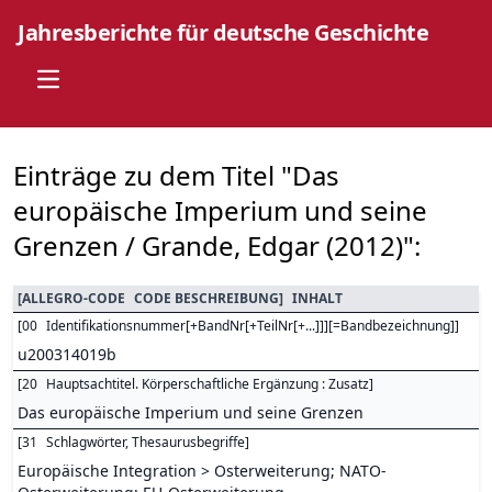
Jahresberichte für deutsche Geschichte
Open main menu
Einträge zu dem Titel "Das
europäische Imperium und seine
Grenzen / Grande, Edgar (2012)":
[
ALLEGRO-CODE
CODE BESCHREIBUNG
]
INHALT
[
00
Identifikationsnummer[+BandNr[+TeilNr[+...]]][=Bandbezeichnung]
]
u200314019b
[
20
Hauptsachtitel. Körperschaftliche Ergänzung : Zusatz
]
Das europäische Imperium und seine Grenzen
[
31
Schlagwörter, Thesaurusbegriffe
]
Europäische Integration > Osterweiterung; NATO-