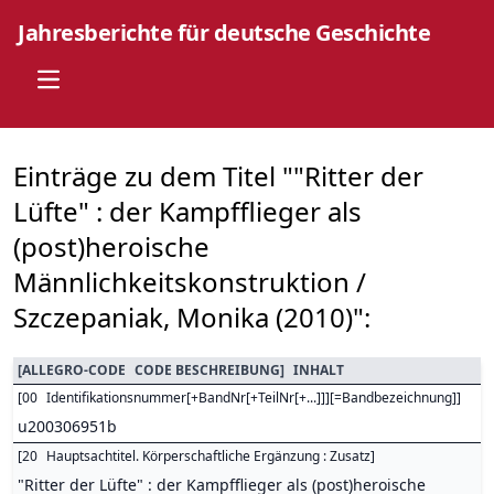
Jahresberichte für deutsche Geschichte
Open main menu
Einträge zu dem Titel ""Ritter der
Lüfte" : der Kampfflieger als
(post)heroische
Männlichkeitskonstruktion /
Szczepaniak, Monika (2010)":
[
ALLEGRO-CODE
CODE BESCHREIBUNG
]
INHALT
[
00
Identifikationsnummer[+BandNr[+TeilNr[+...]]][=Bandbezeichnung]
]
u200306951b
[
20
Hauptsachtitel. Körperschaftliche Ergänzung : Zusatz
]
"Ritter der Lüfte" : der Kampfflieger als (post)heroische