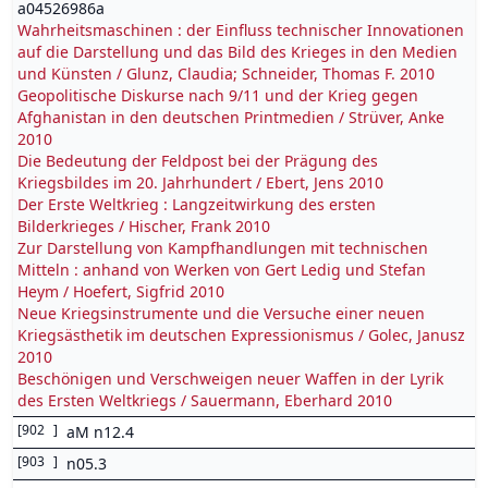
a04526986a
Wahrheitsmaschinen : der Einfluss technischer Innovationen
auf die Darstellung und das Bild des Krieges in den Medien
und Künsten / Glunz, Claudia; Schneider, Thomas F. 2010
Geopolitische Diskurse nach 9/11 und der Krieg gegen
Afghanistan in den deutschen Printmedien / Strüver, Anke
2010
Die Bedeutung der Feldpost bei der Prägung des
Kriegsbildes im 20. Jahrhundert / Ebert, Jens 2010
Der Erste Weltkrieg : Langzeitwirkung des ersten
Bilderkrieges / Hischer, Frank 2010
Zur Darstellung von Kampfhandlungen mit technischen
Mitteln : anhand von Werken von Gert Ledig und Stefan
Heym / Hoefert, Sigfrid 2010
Neue Kriegsinstrumente und die Versuche einer neuen
Kriegsästhetik im deutschen Expressionismus / Golec, Janusz
2010
Beschönigen und Verschweigen neuer Waffen in der Lyrik
des Ersten Weltkriegs / Sauermann, Eberhard 2010
[
902
]
aM n12.4
[
903
]
n05.3