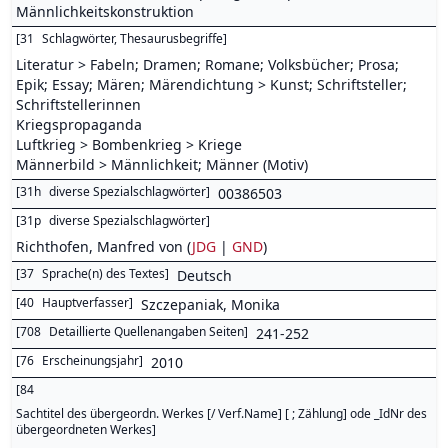
Männlichkeitskonstruktion
[
31
Schlagwörter, Thesaurusbegriffe
]
Literatur > Fabeln; Dramen; Romane; Volksbücher; Prosa;
Epik; Essay; Mären; Märendichtung > Kunst; Schriftsteller;
Schriftstellerinnen
Kriegspropaganda
Luftkrieg > Bombenkrieg > Kriege
Männerbild > Männlichkeit; Männer (Motiv)
[
31h
diverse Spezialschlagwörter
]
00386503
[
31p
diverse Spezialschlagwörter
]
Richthofen, Manfred von (
JDG
|
GND
)
[
37
Sprache(n) des Textes
]
Deutsch
[
40
Hauptverfasser
]
Szczepaniak, Monika
[
708
Detaillierte Quellenangaben Seiten
]
241-252
[
76
Erscheinungsjahr
]
2010
[
84
Sachtitel des übergeordn. Werkes [/ Verf.Name] [ ; Zählung] ode _IdNr des
übergeordneten Werkes
]