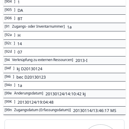
[
904
]
1
[
905
]
DA
[
906
]
BT
[
91
Zugangs- oder Inventarnummer
]
1a
[
92a
]
H
[
92c
]
14
[
92d
]
07
[
94
Verknüpfung zu externen Ressourcen
]
2013-I
[
94f
]
kj D20130124
[
94i
]
bec D20130123
[
94o
]
1a
[
99e
Änderungsdatum
]
20130124/14:10:42 kj
[
99K
]
20130124/19:04:48
[
99n
Zugangsdatum (Erfassungsdatum)
]
20130114/13:46:17 MS