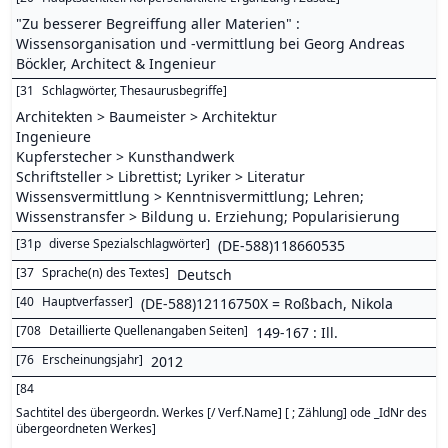
"Zu besserer Begreiffung aller Materien" :
Wissensorganisation und -vermittlung bei Georg Andreas
Böckler, Architect & Ingenieur
[
31
Schlagwörter, Thesaurusbegriffe
]
Architekten > Baumeister > Architektur
Ingenieure
Kupferstecher > Kunsthandwerk
Schriftsteller > Librettist; Lyriker > Literatur
Wissensvermittlung > Kenntnisvermittlung; Lehren;
Wissenstransfer > Bildung u. Erziehung; Popularisierung
[
31p
diverse Spezialschlagwörter
]
(DE-588)118660535
[
37
Sprache(n) des Textes
]
Deutsch
[
40
Hauptverfasser
]
(DE-588)12116750X = Roßbach, Nikola
[
708
Detaillierte Quellenangaben Seiten
]
149-167 : Ill.
[
76
Erscheinungsjahr
]
2012
[
84
Sachtitel des übergeordn. Werkes [/ Verf.Name] [ ; Zählung] ode _IdNr des
übergeordneten Werkes
]