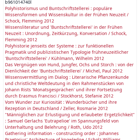
b961014740l
Polyhistorismus und Buntschriftstellerei : populäre
Wissensformen und Wissenskultur in der Frühen Neuzeit /
Schock, Flemming 2012
Wissensliteratur und 'Buntschriftstellerei' in der Frühen
Neuzeit : Unordnung, Zeitkürzung, Konversation / Schock,
Flemming 2012
Polyhistorie jenseits der Systeme : zur funktionellen
Pragmatik und publizistischen Typologie frühneuzeitlicher
'Buntschriftstellerei' / Kühlmann, Wilhelm 2012
Das Vergnügen von Hund, Jungfer, Ochs und Storch : von der
Dienlichkeit der 'Buntschriftstellerei' / Michel, Paul 2012
Wissensvermittlung im Dialog : Literarische Pflanzenkunde
und christliche Weltdeutung in den Rahmenstücken von
Johann Rists 'Monatsgesprächen' und ihrer Fortsetzung
durch Erasmus Francisci / Stockhorst, Stefanie 2012
Vom Wunder zur Kuriosität : Wunderbücher und ihre
Rezeption in Deutschland / Zeller, Rosmarie 2012
"Männiglichen zur Erlustigung und erlaubeter Ergetzlichkeit"
: Samuel Gerlachs 'Eutrapelioe' im Spannungsfeld von
Unterhaltung und Belehrung / Roth, Udo 2012
Gathering information - constructing order : Johannes
Praetorius' Architecture of knowledge / Scholz Williams,