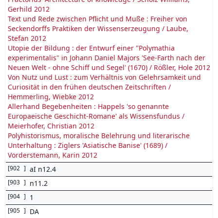
Gerhild 2012
Text und Rede zwischen Pflicht und Muße : Freiher von
Seckendorffs Praktiken der Wissenserzeugung / Laube,
Stefan 2012
Utopie der Bildung : der Entwurf einer "Polymathia
experimentalis" in Johann Daniel Majors 'See-Farth nach der
Neuen Welt - ohne Schiff und Segel' (1670) / Rößler, Hole 2012
Von Nutz und Lust : zum Verhältnis von Gelehrsamkeit und
Curiosität in den frühen deutschen Zeitschriften /
Hemmerling, Wiebke 2012
Allerhand Begebenheiten : Happels 'so genannte
Europaeische Geschicht-Romane' als Wissensfundus /
Meierhofer, Christian 2012
Polyhistorismus, moralische Belehrung und literarische
Unterhaltung : Ziglers 'Asiatische Banise' (1689) /
Vorderstemann, Karin 2012
[
902
]
aI n12.4
[
903
]
n11.2
[
904
]
1
[
905
]
DA