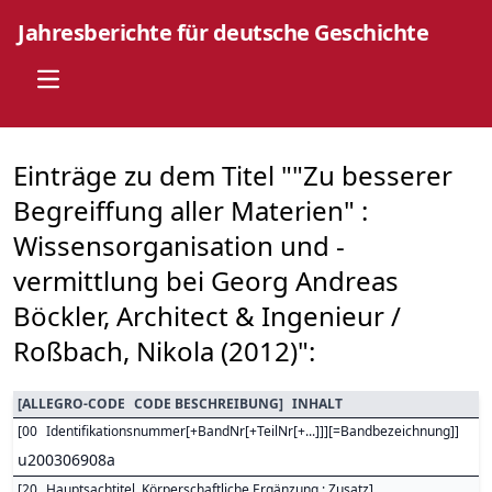
Jahresberichte für deutsche Geschichte
Open main menu
Einträge zu dem Titel ""Zu besserer
Begreiffung aller Materien" :
Wissensorganisation und -
vermittlung bei Georg Andreas
Böckler, Architect & Ingenieur /
Roßbach, Nikola (2012)":
[
ALLEGRO-CODE
CODE BESCHREIBUNG
]
INHALT
[
00
Identifikationsnummer[+BandNr[+TeilNr[+...]]][=Bandbezeichnung]
]
u200306908a
[
20
Hauptsachtitel. Körperschaftliche Ergänzung : Zusatz
]