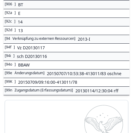
[
906
]
BT
[
92a
]
E
[
92c
]
14
[
92d
]
13
[
94
Verknüpfung zu externen Ressourcen
]
2013-I
[
94f
]
Vz D20130117
[
94i
]
sch D20130116
[
94o
]
BBAW
[
99e
Änderungsdatum
]
20150707/10:53:38-413011/83 oschne
[
99K
]
20150709/09:16:00-413011/78
[
99n
Zugangsdatum (Erfassungsdatum)
]
20130114/12:30:04 rff