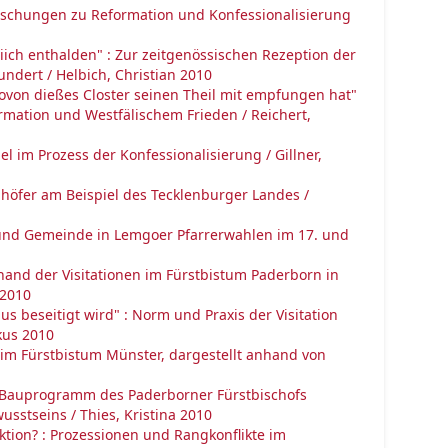
orschungen zu Reformation und Konfessionalisierung
iich enthalden" : Zur zeitgenössischen Rezeption der
undert / Helbich, Christian 2010
ovon dießes Closter seinen Theil mit empfungen hat"
rmation und Westfälischem Frieden / Reichert,
l im Prozess der Konfessionalisierung / Gillner,
hhöfer am Beispiel des Tecklenburger Landes /
m und Gemeinde in Lemgoer Pfarrerwahlen im 17. und
hand der Visitationen im Fürstbistum Paderborn in
 2010
 beseitigt wird" : Norm und Praxis der Visitation
kus 2010
 im Fürstbistum Münster, dargestellt anhand von
Das Bauprogramm des Paderborner Fürstbischofs
sstseins / Thies, Kristina 2010
nktion? : Prozessionen und Rangkonflikte im