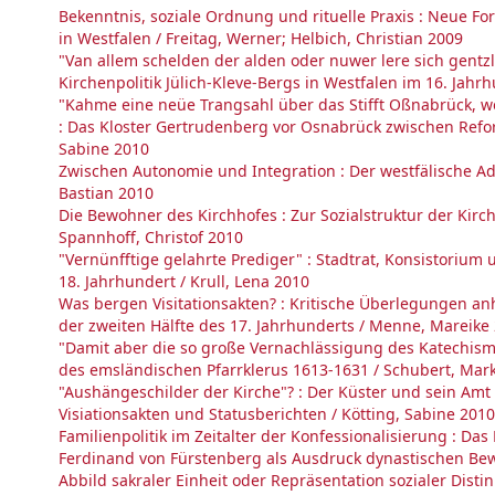
Bekenntnis, soziale Ordnung und rituelle Praxis : Neue F
in Westfalen / Freitag, Werner; Helbich, Christian 2009
"Van allem schelden der alden oder nuwer lere sich gentzl
Kirchenpolitik Jülich-Kleve-Bergs in Westfalen im 16. Jahrh
"Kahme eine neüe Trangsahl über das Stifft Oßnabrück, w
: Das Kloster Gertrudenberg vor Osnabrück zwischen Refo
Sabine 2010
Zwischen Autonomie und Integration : Der westfälische Ade
Bastian 2010
Die Bewohner des Kirchhofes : Zur Sozialstruktur der Kirc
Spannhoff, Christof 2010
"Vernünfftige gelahrte Prediger" : Stadtrat, Konsistoriu
18. Jahrhundert / Krull, Lena 2010
Was bergen Visitationsakten? : Kritische Überlegungen an
der zweiten Hälfte des 17. Jahrhunderts / Menne, Mareike
"Damit aber die so große Vernachlässigung des Katechismus
des emsländischen Pfarrklerus 1613-1631 / Schubert, Mar
"Aushängeschilder der Kirche"? : Der Küster und sein Amt
Visiationsakten und Statusberichten / Kötting, Sabine 2010
Familienpolitik im Zeitalter der Konfessionalisierung : 
Ferdinand von Fürstenberg als Ausdruck dynastischen Bewu
Abbild sakraler Einheit oder Repräsentation sozialer Disti