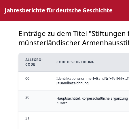
Jahresberichte für deutsche Geschichte
Einträge zu dem Titel "Stiftungen 
münsterländischer Armenhausstiftu
ALLEGRO-
CODE BESCHREIBUNG
CODE
00
Identifikationsnummer[+BandNr[+TeilNr[+...]]
[=Bandbezeichnung]
20
Hauptsachtitel. Körperschaftliche Ergänzung 
Zusatz
31