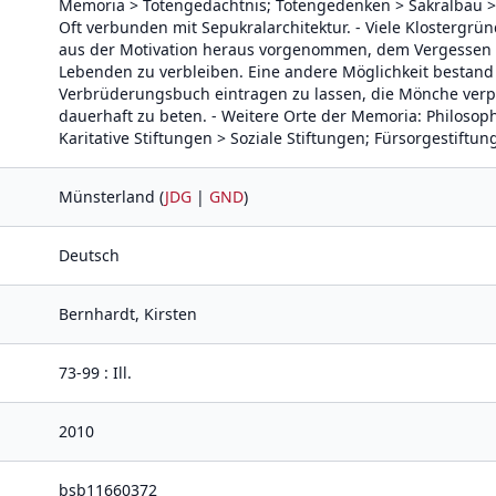
Memoria > Totengedächtnis; Totengedenken > Sakralbau > 
Oft verbunden mit Sepukralarchitektur. - Viele Kloster
aus der Motivation heraus vorgenommen, dem Vergessen 
Lebenden zu verbleiben. Eine andere Möglichkeit bestand d
Verbrüderungsbuch eintragen zu lassen, die Mönche verpfl
dauerhaft zu beten. - Weitere Orte der Memoria: Philosop
Karitative Stiftungen > Soziale Stiftungen; Fürsorgestiftu
Münsterland (
JDG
|
GND
)
Deutsch
Bernhardt, Kirsten
73-99 : Ill.
2010
bsb11660372