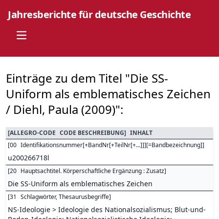
Jahresberichte für deutsche Geschichte
Open main menu
Einträge zu dem Titel "Die SS-
Uniform als emblematisches Zeichen
/ Diehl, Paula (2009)":
[
ALLEGRO-CODE
CODE BESCHREIBUNG
]
INHALT
[
00
Identifikationsnummer[+BandNr[+TeilNr[+...]]][=Bandbezeichnung]
]
u200266718l
[
20
Hauptsachtitel. Körperschaftliche Ergänzung : Zusatz
]
Die SS-Uniform als emblematisches Zeichen
[
31
Schlagwörter, Thesaurusbegriffe
]
NS-Ideologie > Ideologie des Nationalsozialismus; Blut-und-