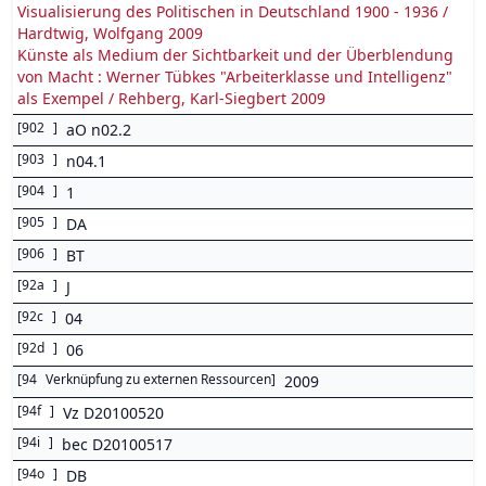
Visualisierung des Politischen in Deutschland 1900 - 1936 /
Hardtwig, Wolfgang 2009
Künste als Medium der Sichtbarkeit und der Überblendung
von Macht : Werner Tübkes "Arbeiterklasse und Intelligenz"
als Exempel / Rehberg, Karl-Siegbert 2009
[
902
]
aO n02.2
[
903
]
n04.1
[
904
]
1
[
905
]
DA
[
906
]
BT
[
92a
]
J
[
92c
]
04
[
92d
]
06
[
94
Verknüpfung zu externen Ressourcen
]
2009
[
94f
]
Vz D20100520
[
94i
]
bec D20100517
[
94o
]
DB