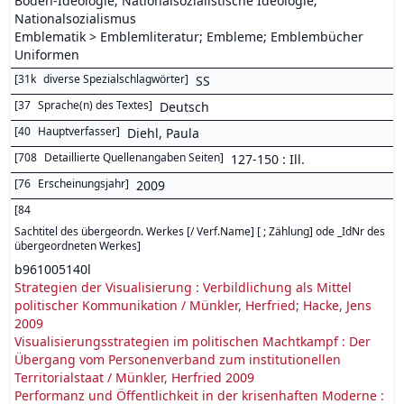
Boden-Ideologie; Nationalsozialistische Ideologie;
Nationalsozialismus
Emblematik > Emblemliteratur; Embleme; Emblembücher
Uniformen
[
31k
diverse Spezialschlagwörter
]
SS
[
37
Sprache(n) des Textes
]
Deutsch
[
40
Hauptverfasser
]
Diehl, Paula
[
708
Detaillierte Quellenangaben Seiten
]
127-150 : Ill.
[
76
Erscheinungsjahr
]
2009
[
84
Sachtitel des übergeordn. Werkes [/ Verf.Name] [ ; Zählung] ode _IdNr des
übergeordneten Werkes
]
b961005140l
Strategien der Visualisierung : Verbildlichung als Mittel
politischer Kommunikation / Münkler, Herfried; Hacke, Jens
2009
Visualisierungsstrategien im politischen Machtkampf : Der
Übergang vom Personenverband zum institutionellen
Territorialstaat / Münkler, Herfried 2009
Performanz und Öffentlichkeit in der krisenhaften Moderne :