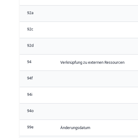
92a
92c
92d
94
Verknüpfung zu externen Ressourcen
94f
94i
94o
99e
Änderungsdatum