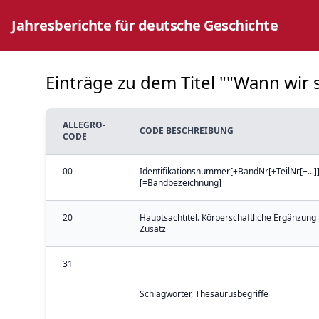
Jahresberichte für deutsche Geschichte
Einträge zu dem Titel ""Wann wir s
ALLEGRO-
CODE BESCHREIBUNG
CODE
00
Identifikationsnummer[+BandNr[+TeilNr[+...]]
[=Bandbezeichnung]
20
Hauptsachtitel. Körperschaftliche Ergänzung 
Zusatz
31
Schlagwörter, Thesaurusbegriffe