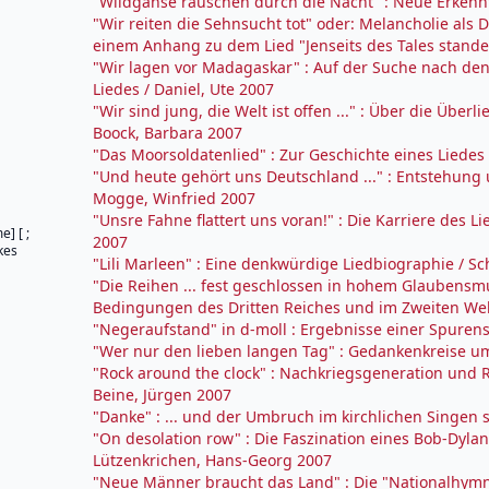
"Wildgänse rauschen durch die Nacht" : Neue Erkennt
"Wir reiten die Sehnsucht tot" oder: Melancholie al
einem Anhang zu dem Lied "Jenseits des Tales standen
"Wir lagen vor Madagaskar" : Auf der Suche nach d
Liedes / Daniel, Ute 2007
"Wir sind jung, die Welt ist offen ..." : Über die Übe
Boock, Barbara 2007
"Das Moorsoldatenlied" : Zur Geschichte eines Liedes
"Und heute gehört uns Deutschland ..." : Entstehung
Mogge, Winfried 2007
"Unsre Fahne flattert uns voran!" : Die Karriere des L
] [ ;
2007
kes
"Lili Marleen" : Eine denkwürdige Liedbiographie / S
"Die Reihen ... fest geschlossen in hohem Glaubensmu
Bedingungen des Dritten Reiches und im Zweiten Welt
"Negeraufstand" in d-moll : Ergebnisse einer Spurens
"Wer nur den lieben langen Tag" : Gedankenkreise um
"Rock around the clock" : Nachkriegsgeneration und R
Beine, Jürgen 2007
"Danke" : ... und der Umbruch im kirchlichen Singen 
"On desolation row" : Die Faszination eines Bob-Dyla
Lützenkrichen, Hans-Georg 2007
"Neue Männer braucht das Land" : Die "Nationalhym