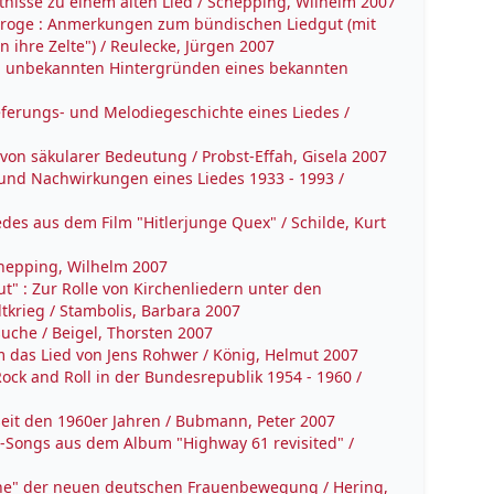
nisse zu einem alten Lied / Schepping, Wilhelm 2007
s Droge : Anmerkungen zum bündischen Liedgut (mit
 ihre Zelte") / Reulecke, Jürgen 2007
en unbekannten Hintergründen eines bekannten
rlieferungs- und Melodiegeschichte eines Liedes /
 von säkularer Bedeutung / Probst-Effah, Gisela 2007
 und Nachwirkungen eines Liedes 1933 - 1993 /
iedes aus dem Film "Hitlerjunge Quex" / Schilde, Kurt
chepping, Wilhelm 2007
t" : Zur Rolle von Kirchenliedern unter den
krieg / Stambolis, Barbara 2007
uche / Beigel, Thorsten 2007
 das Lied von Jens Rohwer / König, Helmut 2007
ock and Roll in der Bundesrepublik 1954 - 1960 /
seit den 1960er Jahren / Bubmann, Peter 2007
n-Songs aus dem Album "Highway 61 revisited" /
ne" der neuen deutschen Frauenbewegung / Hering,