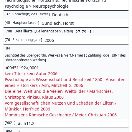
Technologischer Fortschritt; Technischer Fortschritt
Psychologie > Neuropsychologie
[
37
Sprache(n) des Textes
]
Deutsch
[
40
Hauptverfasser
]
Gundlach, Horst
[
708
Detaillierte Quellenangaben Seiten
]
27-79 : Ill.
[
76
Erscheinungsjahr
]
2006
[
84
Sachtitel des übergeordn. Werkes [/ Verf.Name] [ ; Zählung] ode _IdNr des
übergeordneten Werkes
]
a00451192a,0001
kein Titel / kein Autor 2006
Psychologie als Wissenschaft und Beruf seit 1850 : Ansichten
eines Historikers / Ash, Mitchell G. 2006
Die 'eine' Welt und die 'vielen' Weltbilder / Markschies,
Christoph; Pinkau, Klaus 2006
Vom gesellschaftlichen Nutzen und Schaden der Eliten /
Münkler, Herfried 2006
Mommsens Römische Geschichte / Meier, Christian 2006
[
902
]
aL n11.2
[
904
]
1