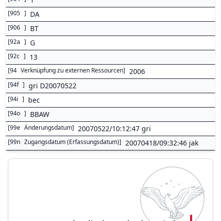
[
905
]
DA
[
906
]
BT
[
92a
]
G
[
92c
]
13
[
94
Verknüpfung zu externen Ressourcen
]
2006
[
94f
]
gri D20070522
[
94i
]
bec
[
94o
]
BBAW
[
99e
Änderungsdatum
]
20070522/10:12:47 gri
[
99n
Zugangsdatum (Erfassungsdatum)
]
20070418/09:32:46 jak