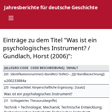
Jahresberichte für deutsche Geschichte
Open main menu
Einträge zu dem Titel "Was ist ein
psychologisches Instrument? /
Gundlach, Horst (2006)":
[
ALLEGRO-CODE
CODE BESCHREIBUNG
]
INHALT
[
00
Identifikationsnummer[+BandNr[+TeilNr[+...]]][=Bandbezeichnung]
]
u200233884a
[
20
Hauptsachtitel. Körperschaftliche Ergänzung : Zusatz
]
Was ist ein psychologisches Instrument?
[
31
Schlagwörter, Thesaurusbegriffe
]
Technik > Technologie; Mechanik; Technische Entwicklung;