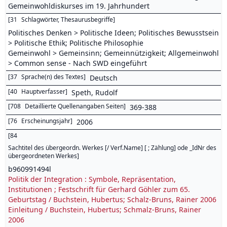
Gemeinwohldiskurses im 19. Jahrhundert
[
31
Schlagwörter, Thesaurusbegriffe
]
Politisches Denken > Politische Ideen; Politisches Bewusstsein
> Politische Ethik; Politische Philosophie
Gemeinwohl > Gemeinsinn; Gemeinnützigkeit; Allgemeinwohl
> Common sense - Nach SWD eingeführt
[
37
Sprache(n) des Textes
]
Deutsch
[
40
Hauptverfasser
]
Speth, Rudolf
[
708
Detaillierte Quellenangaben Seiten
]
369-388
[
76
Erscheinungsjahr
]
2006
[
84
Sachtitel des übergeordn. Werkes [/ Verf.Name] [ ; Zählung] ode _IdNr des
übergeordneten Werkes
]
b960991494l
Politik der Integration : Symbole, Repräsentation,
Institutionen ; Festschrift für Gerhard Göhler zum 65.
Geburtstag / Buchstein, Hubertus; Schalz-Bruns, Rainer 2006
Einleitung / Buchstein, Hubertus; Schmalz-Bruns, Rainer
2006