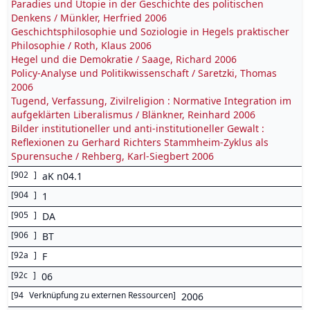
Paradies und Utopie in der Geschichte des politischen
Denkens / Münkler, Herfried 2006
Geschichtsphilosophie und Soziologie in Hegels praktischer
Philosophie / Roth, Klaus 2006
Hegel und die Demokratie / Saage, Richard 2006
Policy-Analyse und Politikwissenschaft / Saretzki, Thomas
2006
Tugend, Verfassung, Zivilreligion : Normative Integration im
aufgeklärten Liberalismus / Blänkner, Reinhard 2006
Bilder institutioneller und anti-institutioneller Gewalt :
Reflexionen zu Gerhard Richters Stammheim-Zyklus als
Spurensuche / Rehberg, Karl-Siegbert 2006
[
902
]
aK n04.1
[
904
]
1
[
905
]
DA
[
906
]
BT
[
92a
]
F
[
92c
]
06
[
94
Verknüpfung zu externen Ressourcen
]
2006