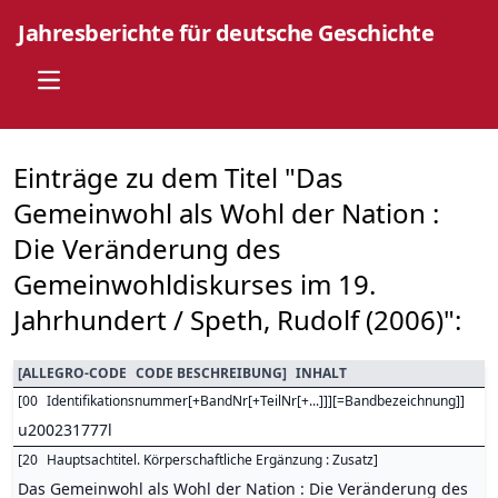
Jahresberichte für deutsche Geschichte
Open main menu
Einträge zu dem Titel "Das
Gemeinwohl als Wohl der Nation :
Die Veränderung des
Gemeinwohldiskurses im 19.
Jahrhundert / Speth, Rudolf (2006)":
[
ALLEGRO-CODE
CODE BESCHREIBUNG
]
INHALT
[
00
Identifikationsnummer[+BandNr[+TeilNr[+...]]][=Bandbezeichnung]
]
u200231777l
[
20
Hauptsachtitel. Körperschaftliche Ergänzung : Zusatz
]
Das Gemeinwohl als Wohl der Nation : Die Veränderung des