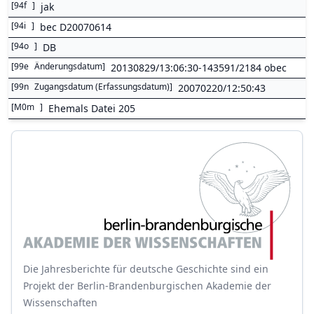
[
94f
]
jak
[
94i
]
bec D20070614
[
94o
]
DB
[
99e
Änderungsdatum
]
20130829/13:06:30-143591/2184 obec
[
99n
Zugangsdatum (Erfassungsdatum)
]
20070220/12:50:43
[
M0m
]
Ehemals Datei 205
Die Jahresberichte für deutsche Geschichte sind ein
Projekt der Berlin-Brandenburgischen Akademie der
Wissenschaften