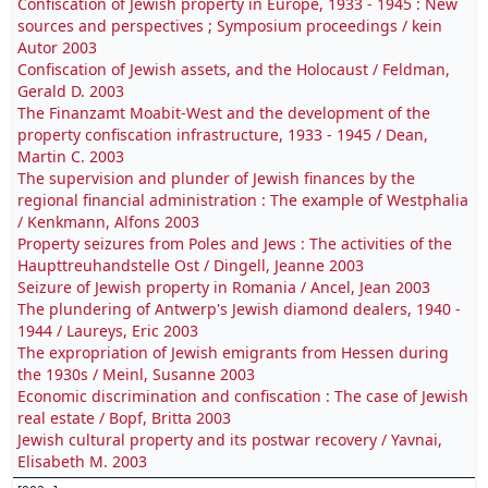
Confiscation of Jewish property in Europe, 1933 - 1945 : New
sources and perspectives ; Symposium proceedings / kein
Autor 2003
Confiscation of Jewish assets, and the Holocaust / Feldman,
Gerald D. 2003
The Finanzamt Moabit-West and the development of the
property confiscation infrastructure, 1933 - 1945 / Dean,
Martin C. 2003
The supervision and plunder of Jewish finances by the
regional financial administration : The example of Westphalia
/ Kenkmann, Alfons 2003
Property seizures from Poles and Jews : The activities of the
Haupttreuhandstelle Ost / Dingell, Jeanne 2003
Seizure of Jewish property in Romania / Ancel, Jean 2003
The plundering of Antwerp's Jewish diamond dealers, 1940 -
1944 / Laureys, Eric 2003
The expropriation of Jewish emigrants from Hessen during
the 1930s / Meinl, Susanne 2003
Economic discrimination and confiscation : The case of Jewish
real estate / Bopf, Britta 2003
Jewish cultural property and its postwar recovery / Yavnai,
Elisabeth M. 2003