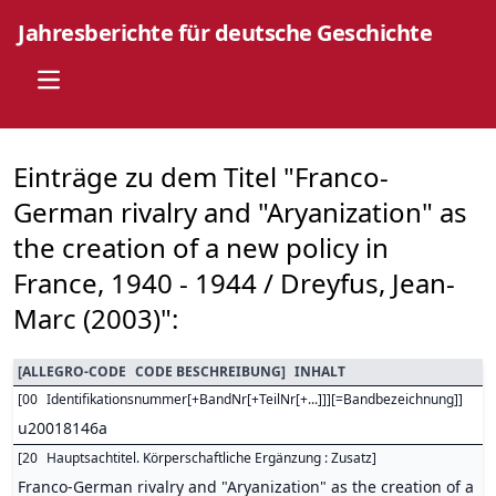
Jahresberichte für deutsche Geschichte
Open main menu
Einträge zu dem Titel "Franco-
German rivalry and "Aryanization" as
the creation of a new policy in
France, 1940 - 1944 / Dreyfus, Jean-
Marc (2003)":
[
ALLEGRO-CODE
CODE BESCHREIBUNG
]
INHALT
[
00
Identifikationsnummer[+BandNr[+TeilNr[+...]]][=Bandbezeichnung]
]
u20018146a
[
20
Hauptsachtitel. Körperschaftliche Ergänzung : Zusatz
]
Franco-German rivalry and "Aryanization" as the creation of a