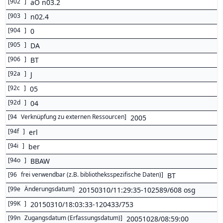
[
902
]
aO n03.2
[
903
]
n02.4
[
904
]
0
[
905
]
DA
[
906
]
BT
[
92a
]
J
[
92c
]
05
[
92d
]
04
[
94
Verknüpfung zu externen Ressourcen
]
2005
[
94f
]
erl
[
94i
]
ber
[
94o
]
BBAW
[
96
frei verwendbar (z.B. bibliotheksspezifische Daten)
]
BT
[
99e
Änderungsdatum
]
20150310/11:29:35-102589/608 osg
[
99K
]
20150310/18:03:33-120433/753
[
99n
Zugangsdatum (Erfassungsdatum)
]
20051028/08:59:00