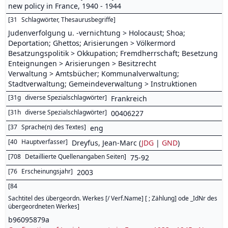
new policy in France, 1940 - 1944
[
31
Schlagwörter, Thesaurusbegriffe
]
Judenverfolgung u. -vernichtung > Holocaust; Shoa;
Deportation; Ghettos; Arisierungen > Völkermord
Besatzungspolitik > Okkupation; Fremdherrschaft; Besetzung
Enteignungen > Arisierungen > Besitzrecht
Verwaltung > Amtsbücher; Kommunalverwaltung;
Stadtverwaltung; Gemeindeverwaltung > Instruktionen
[
31g
diverse Spezialschlagwörter
]
Frankreich
[
31h
diverse Spezialschlagwörter
]
00406227
[
37
Sprache(n) des Textes
]
eng
[
40
Hauptverfasser
]
Dreyfus, Jean-Marc (
JDG
|
GND
)
[
708
Detaillierte Quellenangaben Seiten
]
75-92
[
76
Erscheinungsjahr
]
2003
[
84
Sachtitel des übergeordn. Werkes [/ Verf.Name] [ ; Zählung] ode _IdNr des
übergeordneten Werkes
]
b96095879a