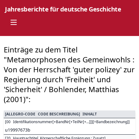
Jahresberichte für deutsche Geschichte
Open main menu
Einträge zu dem Titel
"Metamorphosen des Gemeinwohls :
Von der Herrschaft 'guter polizey' zur
Regierung durch 'Freiheit' und
'Sicherheit' / Bohlender, Matthias
(2001)":
[
ALLEGRO-CODE
CODE BESCHREIBUNG
]
INHALT
[
00
Identifikationsnummer[+BandNr[+TeilNr[+...]]][=Bandbezeichnung]
]
u19997673b
[
20
Hauptsachtitel. Körperschaftliche Ergänzung : Zusatz
]