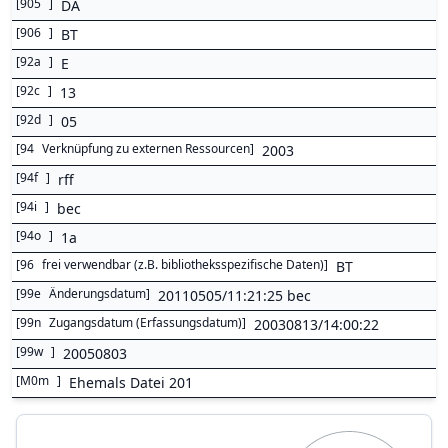
[
905
]
DA
[
906
]
BT
[
92a
]
E
[
92c
]
13
[
92d
]
05
[
94
Verknüpfung zu externen Ressourcen
]
2003
[
94f
]
rff
[
94i
]
bec
[
94o
]
1a
[
96
frei verwendbar (z.B. bibliotheksspezifische Daten)
]
BT
[
99e
Änderungsdatum
]
20110505/11:21:25 bec
[
99n
Zugangsdatum (Erfassungsdatum)
]
20030813/14:00:22
[
99w
]
20050803
[
M0m
]
Ehemals Datei 201