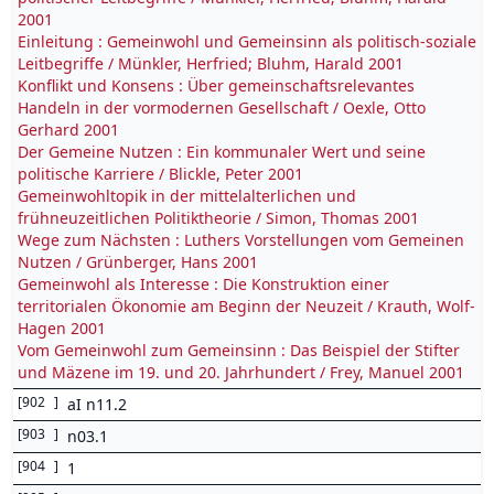
2001
Einleitung : Gemeinwohl und Gemeinsinn als politisch-soziale
Leitbegriffe / Münkler, Herfried; Bluhm, Harald 2001
Konflikt und Konsens : Über gemeinschaftsrelevantes
Handeln in der vormodernen Gesellschaft / Oexle, Otto
Gerhard 2001
Der Gemeine Nutzen : Ein kommunaler Wert und seine
politische Karriere / Blickle, Peter 2001
Gemeinwohltopik in der mittelalterlichen und
frühneuzeitlichen Politiktheorie / Simon, Thomas 2001
Wege zum Nächsten : Luthers Vorstellungen vom Gemeinen
Nutzen / Grünberger, Hans 2001
Gemeinwohl als Interesse : Die Konstruktion einer
territorialen Ökonomie am Beginn der Neuzeit / Krauth, Wolf-
Hagen 2001
Vom Gemeinwohl zum Gemeinsinn : Das Beispiel der Stifter
und Mäzene im 19. und 20. Jahrhundert / Frey, Manuel 2001
[
902
]
aI n11.2
[
903
]
n03.1
[
904
]
1