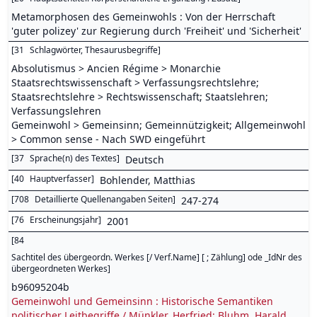
Metamorphosen des Gemeinwohls : Von der Herrschaft
'guter polizey' zur Regierung durch 'Freiheit' und 'Sicherheit'
[
31
Schlagwörter, Thesaurusbegriffe
]
Absolutismus > Ancien Régime > Monarchie
Staatsrechtswissenschaft > Verfassungsrechtslehre;
Staatsrechtslehre > Rechtswissenschaft; Staatslehren;
Verfassungslehren
Gemeinwohl > Gemeinsinn; Gemeinnützigkeit; Allgemeinwohl
> Common sense - Nach SWD eingeführt
[
37
Sprache(n) des Textes
]
Deutsch
[
40
Hauptverfasser
]
Bohlender, Matthias
[
708
Detaillierte Quellenangaben Seiten
]
247-274
[
76
Erscheinungsjahr
]
2001
[
84
Sachtitel des übergeordn. Werkes [/ Verf.Name] [ ; Zählung] ode _IdNr des
übergeordneten Werkes
]
b96095204b
Gemeinwohl und Gemeinsinn : Historische Semantiken
politischer Leitbegriffe / Münkler, Herfried; Bluhm, Harald