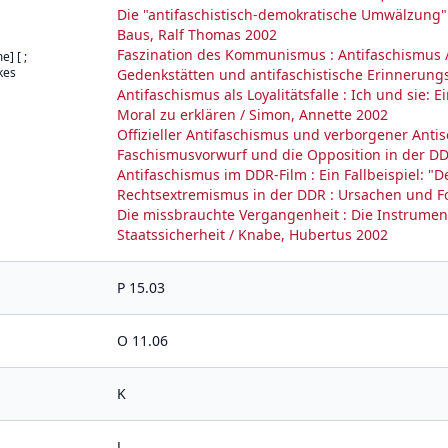
Die "antifaschistisch-demokratische Umwälzung" 
Baus, Ralf Thomas 2002
Faszination des Kommunismus : Antifaschismus /
] [ ;
kes
Gedenkstätten und antifaschistische Erinnerung
Antifaschismus als Loyalitätsfalle : Ich und sie
Moral zu erklären / Simon, Annette 2002
Offizieller Antifaschismus und verborgener Anti
Faschismusvorwurf und die Opposition in der DD
Antifaschismus im DDR-Film : Ein Fallbeispiel: "D
Rechtsextremismus in der DDR : Ursachen und Fo
Die missbrauchte Vergangenheit : Die Instrumen
Staatssicherheit / Knabe, Hubertus 2002
P 15.03
O 11.06
K
J