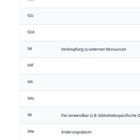
92c
92d
94
Verknüpfung zu externen Ressourcen
94f
94i
94o
96
frei verwendbar (z.B. bibliotheksspezifische 
99e
Änderungsdatum