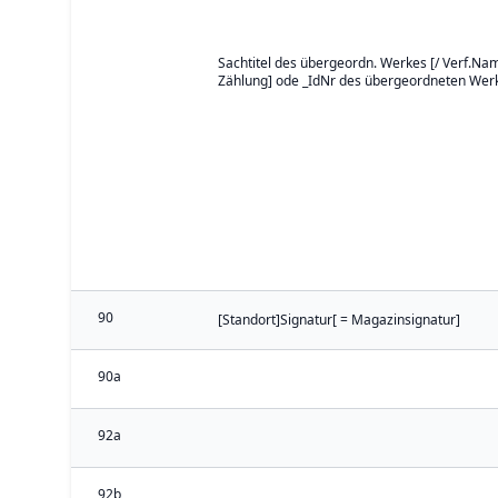
Sachtitel des übergeordn. Werkes [/ Verf.Name
Zählung] ode _IdNr des übergeordneten Wer
90
[Standort]Signatur[ = Magazinsignatur]
90a
92a
92b