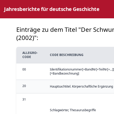
Jahresberichte für deutsche Geschichte
Einträge zu dem Titel "Der Schwu
(2002)":
ALLEGRO-
CODE BESCHREIBUNG
CODE
00
Identifikationsnummer[+BandNr[+TeilNr[+...]]
[=Bandbezeichnung]
20
Hauptsachtitel. Körperschaftliche Ergänzung 
31
Schlagwörter, Thesaurusbegriffe