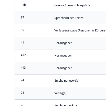
31h
diverse Spezialschlagwörter
37
Sprache(n) des Textes
39
Verfasserangabe (Personen u. Körpers
41
Herausgeber
412
Herausgeber
413
Herausgeber
74
Erscheinungsort(e)
75
Verlag(e)
76
Erscheinungsjahr