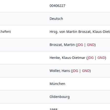
00406227
Deutsch
Hrsg. von Martin Broszat, Klaus-Die
chaften)
Broszat, Martin (
JDG
|
GND
)
Henke, Klaus-Dietmar (
JDG
|
GND
)
Woller, Hans (
JDG
|
GND
)
München
Oldenbourg
1988