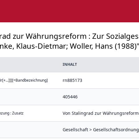
ngrad zur Währungsreform : Zur Sozialge
nke, Klaus-Dietmar; Woller, Hans (1988)"
INHALT
rn885173
r[+...]]][=Bandbezeichnung]
405446
Von Stalingrad zur Währungsreform 
nzung : Zusatz
Gesellschaft > Gesellschaftsordnung