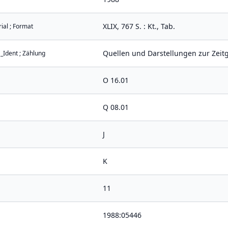
XLIX, 767 S. : Kt., Tab.
ial ; Format
Quellen und Darstellungen zur Zeitg
 _Ident ; Zählung
O 16.01
Q 08.01
J
K
11
1988:05446