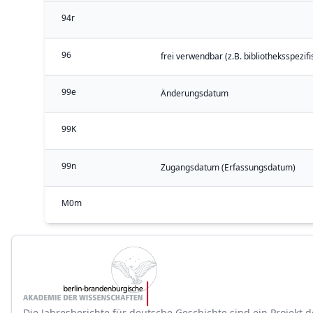
94r
96
frei verwendbar (z.B. bibliotheksspezif
99e
Änderungsdatum
99K
99n
Zugangsdatum (Erfassungsdatum)
M0m
Die Jahresberichte für deutsche Geschichte sind ein Projekt d