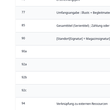
77
Umfangsangabe : Illustr. + Begleitmater
85
Gesamttitel (Serientitel) ; Zählung oder
90
[Standort]Signatur[ = Magazinsignatur]
90a
92a
92b
92c
94
Verknüpfung zu externen Ressourcen