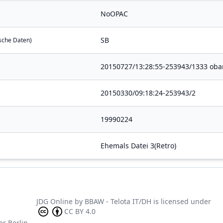
NoOPAC
SB
ische Daten)
20150727/13:28:55-253943/1333 oba
20150330/09:18:24-253943/2
19990224
Ehemals Datei 3(Retro)
JDG Online
by
BBAW - Telota IT/DH
is licensed under
CC BY 4.0
er Berlin-