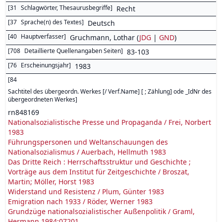
[
31
Schlagwörter, Thesaurusbegriffe
]
Recht
[
37
Sprache(n) des Textes
]
Deutsch
[
40
Hauptverfasser
]
Gruchmann, Lothar (
JDG
|
GND
)
[
708
Detaillierte Quellenangaben Seiten
]
83-103
[
76
Erscheinungsjahr
]
1983
[
84
Sachtitel des übergeordn. Werkes [/ Verf.Name] [ ; Zählung] ode _IdNr des
übergeordneten Werkes
]
rn848169
Nationalsozialistische Presse und Propaganda / Frei, Norbert
1983
Führungspersonen und Weltanschauungen des
Nationalsozialismus / Auerbach, Hellmuth 1983
Das Dritte Reich : Herrschaftsstruktur und Geschichte ;
Vorträge aus dem Institut für Zeitgeschichte / Broszat,
Martin; Möller, Horst 1983
Widerstand und Resistenz / Plum, Günter 1983
Emigration nach 1933 / Röder, Werner 1983
Grundzüge nationalsozialistischer Außenpolitik / Graml,
Hermann 1984:07201