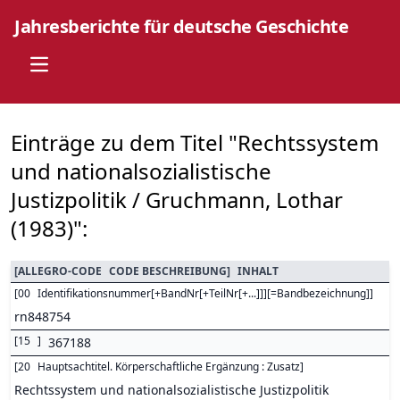
Jahresberichte für deutsche Geschichte
Open main menu
Einträge zu dem Titel "Rechtssystem
und nationalsozialistische
Justizpolitik / Gruchmann, Lothar
(1983)":
[
ALLEGRO-CODE
CODE BESCHREIBUNG
]
INHALT
[
00
Identifikationsnummer[+BandNr[+TeilNr[+...]]][=Bandbezeichnung]
]
rn848754
[
15
]
367188
[
20
Hauptsachtitel. Körperschaftliche Ergänzung : Zusatz
]
Rechtssystem und nationalsozialistische Justizpolitik