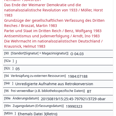
Das Ende der Weimarer Demokratie und die
nationalsozialistische Revolution von 1933 / Möller, Horst
1983
Grundzüge der gesellschaftlichen Verfassung des Dritten
Reiches / Broszat, Martin 1983
Partei und Staat im Dritten Reich / Benz, Wolfgang 1983
Antisemitismus und Judenverfolgung / Arndt, Ino 1983
Die Wehrmacht im nationalsozialistischen Deutschland /
Krausnick, Helmut 1983
[
90
[Standort]Signatur[ = Magazinsignatur]
]
O 04.03
[
92a
]
J
[
92c
]
05
[
94
Verknüpfung zu externen Ressourcen
]
1984:07188
[
94r
]
Unredigierte Aufnahme aus Retrokonversion
[
96
frei verwendbar (z.B. bibliotheksspezifische Daten)
]
BT
[
99e
Änderungsdatum
]
20150819/15:25:45-797921/3729 obar
[
99n
Zugangsdatum (Erfassungsdatum)
]
19990323
[
M0m
]
Ehemals Datei 3(Retro)