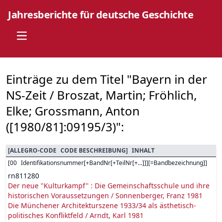
Jahresberichte für deutsche Geschichte
Open main menu
Einträge zu dem Titel "Bayern in der
NS-Zeit / Broszat, Martin; Fröhlich,
Elke; Grossmann, Anton
([1980/81]:09195/3)":
[
ALLEGRO-CODE
CODE BESCHREIBUNG
]
INHALT
[
00
Identifikationsnummer[+BandNr[+TeilNr[+...]]][=Bandbezeichnung]
]
rn811280
Der neue "Kulturkampf" : Die Gemeinschaftsschule und ihre
historischen Voraussetzungen / Sonnenberger, Franz 1981
Die Münchener Architekturszene 1933/34 als ästhetisch-
politisches Konfliktfeld / Arndt, Karl 1981