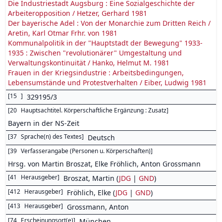
Die Industriestadt Augsburg : Eine Sozialgeschichte der
Arbeiteropposition / Hetzer, Gerhard 1981
Der bayerische Adel : Von der Monarchie zum Dritten Reich /
Aretin, Karl Otmar Frhr. von 1981
Kommunalpolitik in der "Hauptstadt der Bewegung" 1933-
1935 : Zwischen "revolutionärer" Umgestaltung und
Verwaltungskontinuität / Hanko, Helmut M. 1981
Frauen in der Kriegsindustrie : Arbeitsbedingungen,
Lebensumstände und Protestverhalten / Eiber, Ludwig 1981
[
15
]
329195/3
[
20
Hauptsachtitel. Körperschaftliche Ergänzung : Zusatz
]
Bayern in der NS-Zeit
[
37
Sprache(n) des Textes
]
Deutsch
[
39
Verfasserangabe (Personen u. Körperschaften)
]
Hrsg. von Martin Broszat, Elke Fröhlich, Anton Grossmann
[
41
Herausgeber
]
Broszat, Martin (
JDG
|
GND
)
[
412
Herausgeber
]
Fröhlich, Elke (
JDG
|
GND
)
[
413
Herausgeber
]
Grossmann, Anton
[
74
Erscheinungsort(e)
]
München