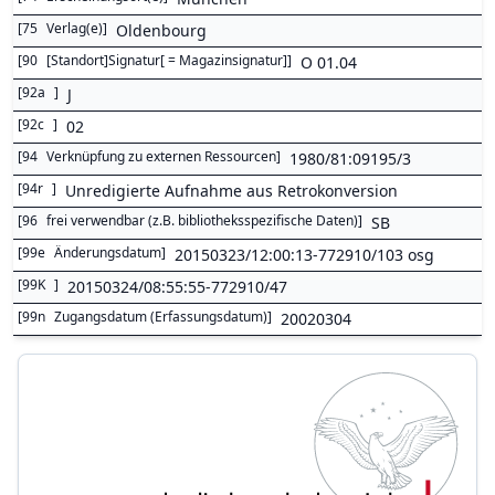
[
75
Verlag(e)
]
Oldenbourg
[
90
[Standort]Signatur[ = Magazinsignatur]
]
O 01.04
[
92a
]
J
[
92c
]
02
[
94
Verknüpfung zu externen Ressourcen
]
1980/81:09195/3
[
94r
]
Unredigierte Aufnahme aus Retrokonversion
[
96
frei verwendbar (z.B. bibliotheksspezifische Daten)
]
SB
[
99e
Änderungsdatum
]
20150323/12:00:13-772910/103 osg
[
99K
]
20150324/08:55:55-772910/47
[
99n
Zugangsdatum (Erfassungsdatum)
]
20020304