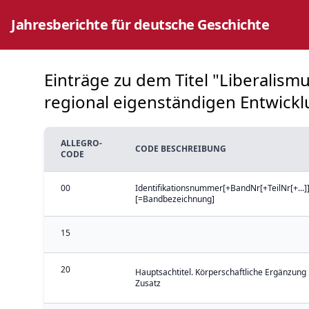
Jahresberichte für deutsche Geschichte
Einträge zu dem Titel "Liberalis
regional eigenständigen Entwickl
ALLEGRO-
CODE BESCHREIBUNG
CODE
00
Identifikationsnummer[+BandNr[+TeilNr[+...]]
[=Bandbezeichnung]
15
20
Hauptsachtitel. Körperschaftliche Ergänzung 
Zusatz