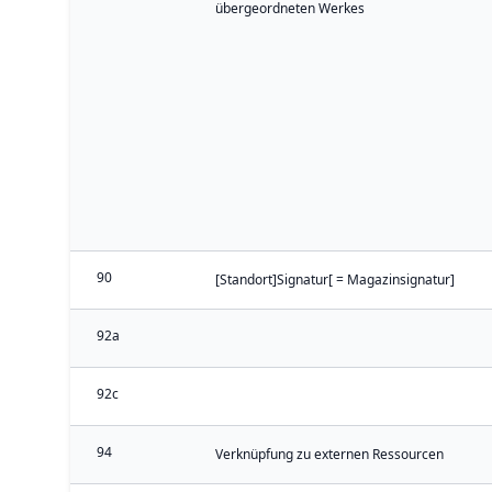
übergeordneten Werkes
90
[Standort]Signatur[ = Magazinsignatur]
92a
92c
94
Verknüpfung zu externen Ressourcen