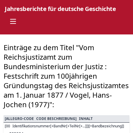
Jahresberichte für deutsche Geschichte
Open main menu
Einträge zu dem Titel "Vom
Reichsjustizamt zum
Bundesministerium der Justiz :
Festschrift zum 100jährigen
Gründungstag des Reichsjustizamtes
am 1. Januar 1877 / Vogel, Hans-
Jochen (1977)":
[
ALLEGRO-CODE
CODE BESCHREIBUNG
]
INHALT
[
00
Identifikationsnummer[+BandNr[+TeilNr[+...]]][=Bandbezeichnung]
]