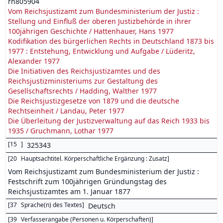
rn805904
Vom Reichsjustizamt zum Bundesministerium der Justiz :
Stellung und Einfluß der oberen Justizbehörde in ihrer
100jährigen Geschichte / Hattenhauer, Hans 1977
Kodifikation des bürgerlichen Rechts in Deutschland 1873 bis
1977 : Entstehung, Entwicklung und Aufgabe / Lüderitz,
Alexander 1977
Die Initiativen des Reichsjustizamtes und des
Reichsjustizministeriums zur Gestaltung des
Gesellschaftsrechts / Hadding, Walther 1977
Die Reichsjustizgesetze von 1879 und die deutsche
Rechtseinheit / Landau, Peter 1977
Die Überleitung der Justizverwaltung auf das Reich 1933 bis
1935 / Gruchmann, Lothar 1977
[
15
]
325343
[
20
Hauptsachtitel. Körperschaftliche Ergänzung : Zusatz
]
Vom Reichsjustizamt zum Bundesministerium der Justiz :
Festschrift zum 100jährigen Gründungstag des
Reichsjustizamtes am 1. Januar 1877
[
37
Sprache(n) des Textes
]
Deutsch
[
39
Verfasserangabe (Personen u. Körperschaften)
]