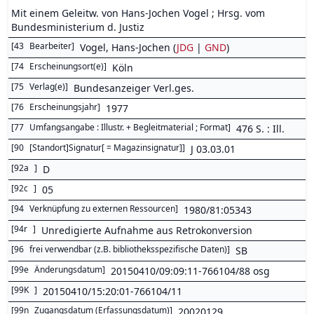
Mit einem Geleitw. von Hans-Jochen Vogel ; Hrsg. vom
Bundesministerium d. Justiz
[
43
Bearbeiter
]
Vogel, Hans-Jochen (
JDG
|
GND
)
[
74
Erscheinungsort(e)
]
Köln
[
75
Verlag(e)
]
Bundesanzeiger Verl.ges.
[
76
Erscheinungsjahr
]
1977
[
77
Umfangsangabe : Illustr. + Begleitmaterial ; Format
]
476 S. : Ill.
[
90
[Standort]Signatur[ = Magazinsignatur]
]
J 03.03.01
[
92a
]
D
[
92c
]
05
[
94
Verknüpfung zu externen Ressourcen
]
1980/81:05343
[
94r
]
Unredigierte Aufnahme aus Retrokonversion
[
96
frei verwendbar (z.B. bibliotheksspezifische Daten)
]
SB
[
99e
Änderungsdatum
]
20150410/09:09:11-766104/88 osg
[
99K
]
20150410/15:20:01-766104/11
[
99n
Zugangsdatum (Erfassungsdatum)
]
20020129